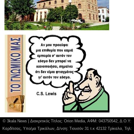
© 3kala News | Διακριτικός Τίτλος: Orion Media, ΑΦΜ: 043750542, Δ.Ο.Υ:
Καρδίτσας, Υπο/μα Τρικάλων, Δ/νση: Τιουσόν 31 τ.κ 42132 Τρίκαλα, Τηλ: