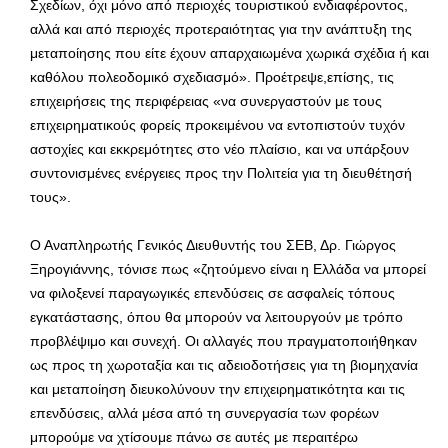
Σχεδίων, όχι μόνο από περιοχές τουριστικού ενδιαφέροντος,
αλλά και από περιοχές προτεραιότητας για την ανάπτυξη της
μεταποίησης που είτε έχουν απαρχαιωμένα χωρικά σχέδια ή και
καθόλου πολεοδομικό σχεδιασμό». Προέτρεψε,επίσης, τις
επιχειρήσεις της περιφέρειας «να συνεργαστούν με τους
επιχειρηματικούς φορείς προκειμένου να εντοπιστούν τυχόν
αστοχίες και εκκρεμότητες στο νέο πλαίσιο, και να υπάρξουν
συντονισμένες ενέργειες προς την Πολιτεία για τη διευθέτησή
τους».
Ο Αναπληρωτής Γενικός Διευθυντής του ΣΕΒ, Δρ. Γιώργος
Ξηρογιάννης, τόνισε πως «ζητούμενο είναι η Ελλάδα να μπορεί
να φιλοξενεί παραγωγικές επενδύσεις σε ασφαλείς τόπους
εγκατάστασης, όπου θα μπορούν να λειτουργούν με τρόπο
προβλέψιμο και συνεχή. Οι αλλαγές που πραγματοποιήθηκαν
ως προς τη χωροταξία και τις αδειοδοτήσεις για τη βιομηχανία
και μεταποίηση διευκολύνουν την επιχειρηματικότητα και τις
επενδύσεις, αλλά μέσα από τη συνεργασία των φορέων
μπορούμε να χτίσουμε πάνω σε αυτές με περαιτέρω