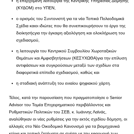
η επερχόμενη λειτουργία της Κεντρικής Υπηρεσίας Δόμησης
(ΚΥΔΟΜ) στο ΥΠΕΝ,
ο ορισμός του Συντονιστή για τα νέα Τοπικά Πολεοδομικά
Σχέδια καιοι ιδιώτες που θα συνεπικουρήσουν το έργο της
διοίκησήςγια την έγκαιρη αξιολόγηση και ολοκλήρωση του
σχεδιασμού,
η λειτουργία του Κεντρικού Συμβουλίου Χωροταξικών
Θεμάτων και Αμφισβητήσεων (ΚΕΣΥΧΩΘΑ)για την επίλυση
αντιφάσεων και συγκρούσεων μεταξύ των σχεδίων στα
διαφορετικά επίπεδα σχεδιασμού, καθώς και
η σταδιακή ανάπτυξη του ενιαίου ψηφιακού χάρτη.
Τέλος, κατά την παρουσίαση που πραγματοποίησε ο Senior
Advisor του Τομέα Επιχειρηματικού περιβάλλοντος και
Ρυθμιστικών Πολιτικών του ΣΕΒ, κ. Ιωάννης Λαϊνάς,
αναλύθηκαν οι νέες ρυθμίσεις για την εκτός σχεδίου δόμηση, οι
αλλαγές στο Νέο Οικοδομικό Κανονισμό για τα βιομηχανικά
κτίρια και τοπικά ζητήματα σε σχέση με την εφαρμογή των