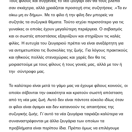
Τους φίλους και συγγενείς το νέο ζευγάρι δεν θα τους βλέπει
σαν σκιάχτρα, αλλά χρειάζεται προσοχή στις συζητήσεις .«Τα εν
οίκω μη εν δήμω». Με το φίλο ή την φίλη δεν μπορείς να
συζητάς τα συζυγικά θέματα. Τούτο ισχύει περισσότερο για τις
γυναίκες οι οποίες έχουν μεγαλύτερη περιέργεια. Ο σεβασμός
και οι σωστές αποστάσεις εξαγνίζουν και στηρίζουν τις καλές
φιλίες. Η ευτυχία του ζευγαριού πρέπει να είναι ανεξάρτητη για
να αντιμετωπίσει τις δυσκολίες της ζωής. Για λόγους πρακτικούς
και ηθικούς πολλές στεναχώριες και χαρές δεν θα τις
μοιραστούμε με τους φίλους ή τους γονείς μας, αλλά με τον ή
την σύντροφο μας.
Το καλύτερο είναι μετά το γάμο μας να έχουμε φίλους κοινούς, οι
οποίοι σέβονται την οικειότητα και κρατούν σωστή απόσταση
από τη νέα μας ζωή. Αυτό δεν είναι πάντοτε εύκολο ιδίως όταν
οι φίλοι είναι άγαμοι και δεν κατανοούν τις απαιτήσεις της
συζυγικής ζωής. Γι΄αυτό τα νέα ζευγάρια ταιριάζει καλύτερα να
συναναστρέφονται με άλλα ζευγάρια των οποίων τα
προβλήματα είναι περίπου ίδια. Πρέπει όμως να επιλέγουμε