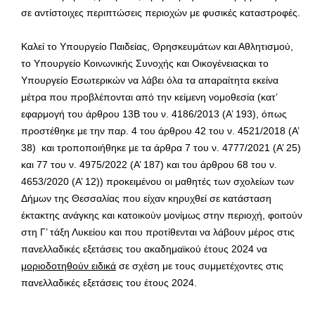
σε αντίστοιχες περιπτώσεις περιοχών με φυσικές καταστροφές.
Καλεί το Υπουργείο Παιδείας, Θρησκευμάτων και Αθλητισμού,
το Υπουργείο Κοινωνικής Συνοχής και Οικογένειαςκαι το
Υπουργείο Εσωτερικών να λάβει όλα τα απαραίτητα εκείνα
μέτρα που προβλέπονται από την κείμενη νομοθεσία (κατ’
εφαρμογή του άρθρου 13Β του ν. 4186/2013 (Α’ 193), όπως
προστέθηκε με την παρ. 4 του άρθρου 42 του ν. 4521/2018 (Α’
38) και τροποποιήθηκε με τα άρθρα 7 του ν. 4777/2021 (Α’ 25)
και 77 του ν. 4975/2022 (Α’ 187) και του άρθρου 68 του ν.
4653/2020 (Α’ 12)) προκειμένου οι μαθητές των σχολείων των
Δήμων της Θεσσαλίας που είχαν κηρυχθεί σε κατάσταση
έκτακτης ανάγκης και κατοικούν μονίμως στην περιοχή, φοιτούν
στη Γ’ τάξη Λυκείου και που προτίθενται να λάβουν μέρος στις
πανελλαδικές εξετάσεις του ακαδημαϊκού έτους 2024 να
μοριοδοτηθούν ειδικά
σε σχέση με τους συμμετέχοντες στις
πανελλαδικές εξετάσεις του έτους 2024.