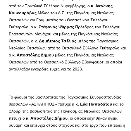
από τον Τρικαλινό Σύλλογο Νυρεμβέργης, ο
κ. Αντώνης
Κουκουράβας
Μέλος του Δ.Σ. της Παγκόσμιας Νεολαίας
Θεσσαλών και Γραμματέας του Θεσσαλικού Συλλόγου
Γκύτερσλο, ο
κ. Στέφανος Ψύρρας
Πρόεδρος του Συλλόγου
Ελασσονιτών Μονάχου και μέλος της Παγκόσμιας Νεολαίας
Θεσσαλών, ο
κ. Δημήτριος Τσέλιος
μέλος της Παγκόσμιας
Νεολαίας Θεσσαλών από το Θεσσαλικό Σύλλογο Γκύτερσλο και
ο
κ. Αποστόλης Δήμου
μέλος της Παγκόσμιας Νεολαίας
Θεσσαλών από το Θεσσαλικό Σύλλογο Σβάινφουρτ, οι οποίοι
αντάλλαξαν εγκάρδιες ευχές για το 2023.
Το φλουρί της βασιλόπιτας της Παγκόσμιας Συνομοσπονδίας
θεσσαλών «ΑΣΚΛΗΠΙΟΣ» πέτυχε η
κ. Εύα Παπαδάτου
και το
φλουρί της βασιλόπιτας της Παγκόσμιας Νεολαίας Θεσσαλών
πέτυχε ο
κ. Αποστόλης Δήμου
, οι οποίοι ευχήθηκαν υγεία,
δύναμη και επιτυχία στους στόχους και στο έργο που επιτελεί η