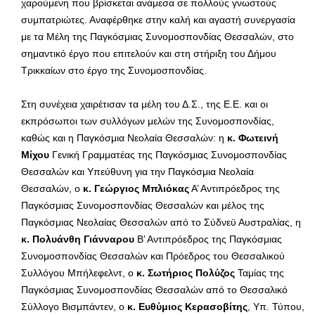
χαρούμενη που βρίσκεται ανάμεσα σε πολλούς γνωστούς
συμπατριώτες. Αναφέρθηκε στην καλή και αγαστή συνεργασία
με τα Μέλη της Παγκόσμιας Συνομοσπονδίας Θεσσαλών, στο
σημαντικό έργο που επιτελούν και στη στήριξη του Δήμου
Τρικκαίων στο έργο της Συνομοσπονδίας.
Στη συνέχεια χαιρέτισαν τα μέλη του Δ.Σ., της Ε.Ε. και οι
εκπρόσωποι των συλλόγων μελών της Συνομοσπονδίας,
καθώς και η Παγκόσμια Νεολαία Θεσσαλών: η
κ. Φωτεινή
Μίχου
Γενική Γραμματέας της Παγκόσμιας Συνομοσπονδίας
Θεσσαλών και Υπεύθυνη για την Παγκόσμια Νεολαία
Θεσσαλών, ο
κ. Γεώργιος Μπλιόκας
Α’ Αντιπρόεδρος της
Παγκόσμιας Συνομοσπονδίας Θεσσαλών και μέλος της
Παγκόσμιας Νεολαίας Θεσσαλών από το Σύδνεϋ Αυστραλίας, η
κ. Πολυάνθη Γιάνναρου
Β’ Αντιπρόεδρος της Παγκόσμιας
Συνομοσπονδίας Θεσσαλών και Πρόεδρος του Θεσσαλικού
Συλλόγου Μπήλεφελντ, ο
κ. Σωτήριος Πολύζος
Ταμίας της
Παγκόσμιας Συνομοσπονδίας Θεσσαλών από το Θεσσαλικό
Σύλλογο Βισμπάντεν, ο
κ. Ευθύμιος Κερασοβίτης
, Υπ. Τύπου,