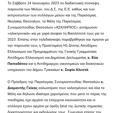
Το Σάββατο 14 Ιανουαρίου 2023 σε διαδικτυακή σύσκεψη,
παρουσία των Μελών, του Δ.Σ, της Ε.Ε. καθώς και των
εκπροσώπων των συλλόγων μελών και της Παγκόσμιας
Νεολαίας Θεσσαλών, τα Μέλη της Παγκόσμιας
Συνομοσπονδίας Θεσσαλών «ΑΣΚΛΗΠΙΟΣ» αντάμωσαν
«ηλεκτρονικά» και με χαρά έκοψαν τη Βασιλόπιτά τους για το
2023. Επίσης στην τηλεδιάσκεψη παραβρέθηκαν και τίμησαν με
την παρουσία τους η Προϊσταμένη Η1 Δ/νσης Αποδήμου
Ελληνισμού και Προγραμμάτων της Γενικής Γραμματείας
Απόδημου Ελληνισμού και Δημόσιας Διπλωματίας
κ. Εύα
Παπαδάτου
και η Αντιδήμαρχος οικονομικών και διοικητικών
υπηρεσιών του Δήμου Τρικκαίων
κ. Σοφία Αλεστά
.
Ο Πρόεδρος της Παγκόσμιας Συνομοσπονδίας Θεσσαλών
κ.
Διαμαντής Γκίκας
καλωσόρισε τους καλεσμένους και όλα τα
Μέλη και δήλωσε ιδιαίτερα χαρούμενος που μετά το πέρας της
πανδημίας έχει αρχίσει να επέρχεται κανονικότητα και οι
σύλλογοι έχουν αρχίσει με όρεξη ξανά της ζωτικής σημασίας
δραστηριότητες και εκδηλώσεις τους. Συνεχάρη επίσης την