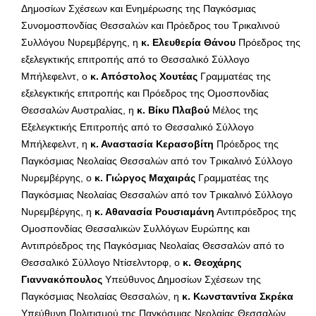
Δημοσίων Σχέσεων και Ενημέρωσης της Παγκόσμιας
Συνομοσπονδίας Θεσσαλών και Πρόεδρος του Τρικαλινού
Συλλόγου Νυρεμβέργης, η
κ. Ελευθερία Θάνου
Πρόεδρος της
εξελεγκτικής επιτροπής από το Θεσσαλικό Σύλλογο
Μπήλεφελντ, ο
κ. Απόστολος Χουτέας
Γραμματέας της
εξελεγκτικής επιτροπής και Πρόεδρος της Ομοσπονδίας
Θεσσαλών Αυστραλίας, η
κ. Βίκυ Πλαβού
Μέλος της
Εξελεγκτικής Επιτροπής από το Θεσσαλικό Σύλλογο
Μπήλεφελντ, η
κ. Αναστασία Κερασοβίτη
Πρόεδρος της
Παγκόσμιας Νεολαίας Θεσσαλών από τον Τρικαλινό Σύλλογο
Νυρεμβέργης, ο
κ. Γιώργος Μαχαιράς
Γραμματέας της
Παγκόσμιας Νεολαίας Θεσσαλών από τον Τρικαλινό Σύλλογο
Νυρεμβέργης, η
κ. Αθανασία Ρουσιαμάνη
Αντιπρόεδρος της
Ομοσπονδίας Θεσσαλικών Συλλόγων Ευρώπης και
Αντιπρόεδρος της Παγκόσμιας Νεολαίας Θεσσαλών από το
Θεσσαλικό Σύλλογο Ντίσελντορφ, ο
κ. Θεοχάρης
Γιαννακόπουλος
Υπεύθυνος Δημοσίων Σχέσεων της
Παγκόσμιας Νεολαίας Θεσσαλών, η
κ. Κωνσταντίνα Σκρέκα
Υπεύθυνη Πολιτισμού της Παγκόσμιας Νεολαίας Θεσσαλών