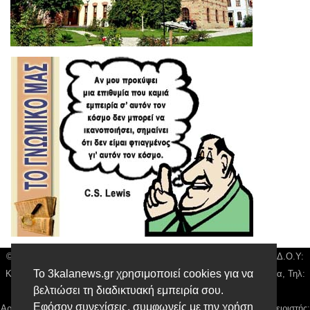
© 3kala News | Διακριτικός Τίτλος: Orion Media, ΑΦΜ: 043750542, Δ.Ο.Υ:
Το 3kalanews.gr χρησιμοποιεί cookies για να
Καρδίτσας, Υπο/μα Τρικάλων, Δ/νση: Τιουσόν 31 τ.κ 42132 Τρίκαλα, Τηλ:
βελτιώσει τη διαδικτυακή εμπειρία σου.
24310 63300, email:
news@3kalanews.gr
Εφόσον συνεχίσεις, συμφωνείς με την χρήση
Αρ. Γεμή: 018804431000, Νόμιμος Εκπρόσωπος, Ιδιοκτήτης και Διαχειριστής: