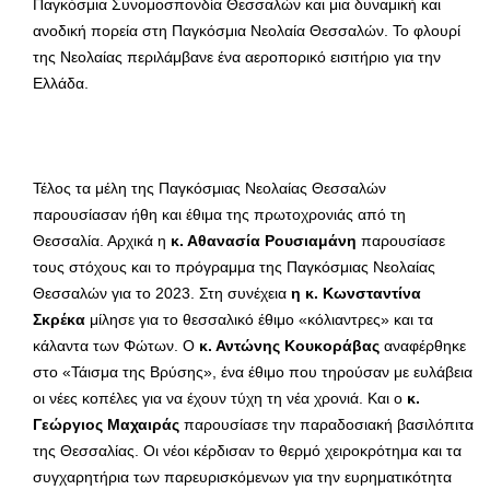
Παγκόσμια Συνομοσπονδία Θεσσαλών και μια δυναμική και
ανοδική πορεία στη Παγκόσμια Νεολαία Θεσσαλών. Το φλουρί
της Νεολαίας περιλάμβανε ένα αεροπορικό εισιτήριο για την
Ελλάδα.
Τέλος τα μέλη της Παγκόσμιας Νεολαίας Θεσσαλών
παρουσίασαν ήθη και έθιμα της πρωτοχρονιάς από τη
Θεσσαλία. Αρχικά η
κ. Αθανασία Ρουσιαμάνη
παρουσίασε
τους στόχους και το πρόγραμμα της Παγκόσμιας Νεολαίας
Θεσσαλών για το 2023. Στη συνέχεια
η κ. Κωνσταντίνα
Σκρέκα
μίλησε για το θεσσαλικό έθιμο «κόλιαντρες» και τα
κάλαντα των Φώτων. Ο
κ. Αντώνης Κουκοράβας
αναφέρθηκε
στο «Τάισμα της Βρύσης», ένα έθιμο που τηρούσαν με ευλάβεια
οι νέες κοπέλες για να έχουν τύχη τη νέα χρονιά. Και ο
κ.
Γεώργιος Μαχαιράς
παρουσίασε την παραδοσιακή βασιλόπιτα
της Θεσσαλίας. Οι νέοι κέρδισαν το θερμό χειροκρότημα και τα
συγχαρητήρια των παρευρισκόμενων για την ευρηματικότητα