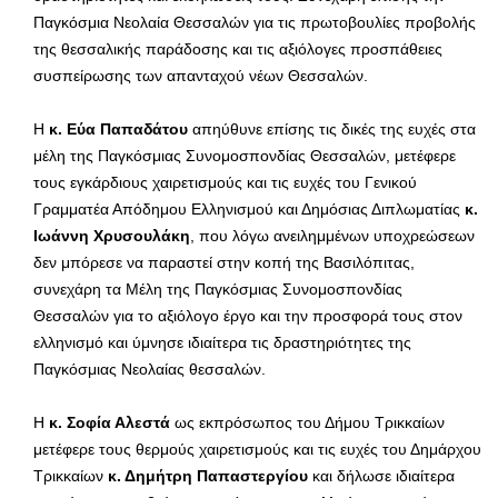
Παγκόσμια Νεολαία Θεσσαλών για τις πρωτοβουλίες προβολής
της θεσσαλικής παράδοσης και τις αξιόλογες προσπάθειες
συσπείρωσης των απανταχού νέων Θεσσαλών.
Η
κ. Εύα Παπαδάτου
απηύθυνε επίσης τις δικές της ευχές στα
μέλη της Παγκόσμιας Συνομοσπονδίας Θεσσαλών, μετέφερε
τους εγκάρδιους χαιρετισμούς και τις ευχές του Γενικού
Γραμματέα Απόδημου Ελληνισμού και Δημόσιας Διπλωματίας
κ.
Ιωάννη Χρυσουλάκη
, που λόγω ανειλημμένων υποχρεώσεων
δεν μπόρεσε να παραστεί στην κοπή της Βασιλόπιτας,
συνεχάρη τα Μέλη της Παγκόσμιας Συνομοσπονδίας
Θεσσαλών για το αξιόλογο έργο και την προσφορά τους στον
ελληνισμό και ύμνησε ιδιαίτερα τις δραστηριότητες της
Παγκόσμιας Νεολαίας θεσσαλών.
Η
κ. Σοφία Αλεστά
ως εκπρόσωπος του Δήμου Τρικκαίων
μετέφερε τους θερμούς χαιρετισμούς και τις ευχές του Δημάρχου
Τρικκαίων
κ. Δημήτρη Παπαστεργίου
και δήλωσε ιδιαίτερα