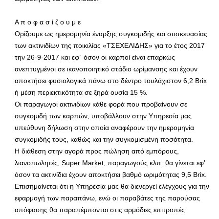
Α π ο φ α σ ί ζ ο υ μ ε
Ορίζουμε ως ημερομηνία έναρξης συγκομιδής και συσκευασίας
των ακτινιδίων της ποικιλίας «ΤΣΕΧΕΛΙΔΗΣ» για το έτος 2017
την 26-9-2017 και εφ΄ όσον οι καρποί είναι επαρκώς
ανεπτυγμένοι σε ικανοποιητικό στάδιο ωρίμανσης και έχουν
αποκτήσει φυσιολογικά πάνω στο δέντρο τουλάχιστον 6,2 Brix
ή μέση περιεκτικότητα σε ξηρά ουσία 15 %.
Οι παραγωγοί ακτινιδίων κάθε φορά που προβαίνουν σε
συγκομιδή των καρπών, υποβάλλουν στην Υπηρεσία μας
υπεύθυνη δήλωση στην οποία αναφέρουν την ημερομηνία
συγκομιδής τους, καθώς και την συγκομισμένη ποσότητα.
Η διάθεση στην αγορά προς πώληση από εμπόρους,
λιανοπωλητές, Super Market, παραγωγούς κλπ. θα γίνεται εφ’
όσον τα ακτινίδια έχουν αποκτήσει βαθμό ωριμότητας 9,5 Brix.
Επισημαίνεται ότι η Υπηρεσία μας θα διενεργεί ελέγχους για την
εφαρμογή των παραπάνω, ενώ οι παραβάτες της παρούσας
απόφασης θα παραπέμπονται στις αρμόδιες επιτροπές