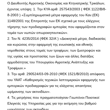
Ο Διευθυντής Αγροτικής Οικονομίας και Κτηνιατρικής Τρικάλων,
έχοντας υπόψη: 1. Την ΚΥΑ αριθ. 257543/2003 ( ΦΕΚ 1122/Β/8-
8-2003 ) «Συμπληρωματικά μέτρα εφαρμογής του Καν.(ΕΚ)
1148/2001 της Επιτροπής των ΕΚ σχετικά με τους ελέγχους
τήρησης των προδιαγραφών εμπορίας που εφαρμόζονται στον
τομέα των νωπών οπωροκηπευτικών».
2. Τον Ν. 4235/2014 (ΦΕΚ 32/Α΄) «Διοικητικά μέτρα, διαδικασίες
και κυρώσεις στην εφαρμογή της ενωσιακής και εθνικής
νομοθεσίας στους τομείς των τροφίμων, των ζωοτροφών και
της υγείας και προστασίας των ζώων και άλλες διατάξεις
αρμοδιότητας του Υπουργείου Αγροτικής Ανάπτυξης και
Τροφίμων.»
3. Την αριθ. 290524/03-09-2010 (ΦΕΚ 1521/Β/2010) απόφαση
του ΥΑΑΤ «Καθορισμός τεχνικών λεπτομερειών εφαρμογής των
εμπορικών προδιαγραφών για τις ελάχιστες απαιτήσεις
ωρίμανσης των ακτινιδίων».
4. Τις μετρήσεις που πραγματοποίησαν Γεωπόνοι Ποιοτικοί
Ελεγκτές της Υπηρεσίας μας για την εκτίμηση του βαθμού
ωριμότητας των ακτινιδίων.