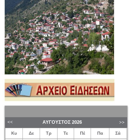
ΑΎΓΟΥΣΤΟΣ
2026
Κυ
Δε
Τρ
Τε
Πέ
Πα
Σά