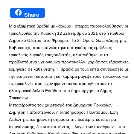
Share
Μια εξαιρετική βραδιά με «άρωμα» όπερας παρακολούθησαν οι
τρικαλινοί/ες την Κυριακή 12 Σεπτεμβρίου 2021 στο Υπαίθριο
ο
Δημοτικό Θέατρο, στο Φρούριο. Το 2
Opera Gala «Δημήτρης
Καβράκος», που εμπνεύστηκε ο παγκόσμιας εμβέλειας
τρικαλινός λυρικός τραγουδιστής, υλοποιήθηκε με τα
προβλεπόμενα υγειονομικά πρωτόκολλα, χαρίζοντας εξαιρετικές
ερμηνείες σε κάθε θεατή. Η βραδιά με τους επτά συντελεστές με
την εξαιρετική κατάρτιση και καριέρα μάγεψε τους τρικαλινές και
τις τρικαλινές που είχαν φροντίσει να προμηθευτούν το
ηλεκτρονικό Δελτίο Εισόδου που δημιούργησε ο Δήμος
Τρικκαίων.
Μεταφέροντας τον χαιρετισμό του Δημάρχου Τρικκαίων,
Δημήτρη Παπαστεργίου, η αντιδήμαρχος Πολιτισμού, Εφη
Λεβέντη, επεσήμανε τη σημασία της δεύτερης κατά σειρά
διοργάνωσης, έστω και απόντος – λόγω των συνθηκών – του
Δημήτρη Καβράκου. Και τόνισε η ίδια, το πόσο σημαντικό είναι,