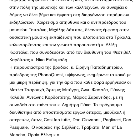
στην πόλη της μουσικής και των καλλιτεχνών, να συνεχίζει ο
Δήμος να δίνει βήμα και έμφαση στη διοργάνωση παρόμοιων
εκδηλώσεων. Χαιρετισμό απηύθυνε και ο αντιπρόεδρος του
μουσείου Τσιτσάνη, Μιχάλης Λάππας, δίνοντας έμφαση στην
ουσιαστική μουσική εκπαίδευση που υλοποιείται στα Τρίκαλα,
καλωσορίζοντας και τον γνωστό παρουσιαστή κ. Αλέξη
Κωστάλα, που συνοδευόταν από τον διευθυντή του Φεστιβάλ
Καρδίτσας κ. Νίκο Ευθυμιάδη.
Η παρουσιάστρια της βραδιάς, κ. Ειρήνη Παπαδημητρίου,
πρόεδρος της PhonoQuest, υψίφωνος, ενημέρωνε το κοινό με
μια μικρή περίληψη, για την άρια που κάθε φορά ερμήνευαν οι
Ματίνα Τσαρουχά, Άρτεμις Μπόγρη, Άννυ Φασσέα, Γιάννης
Καλύβα, Αντώνης Κορδοπάτης, Μάριος Σαραντίδης, με τη
συνοδεία στο πιάνο του κ. Δημήτρη Γιάκα. Το πρόγραμμα
διανθίστηκε από αποσπάσματα έργων όπερας, μιούζικαλ ή
οπερετών, όπως Cosi fan tutte, Don Giovanni , Pagliacci, Don
Pasquale, Ο κουρέας της Σεβίλλης, Τραβιάτα, Man of La
Mancha, Ωραία Ελένη κ.α.