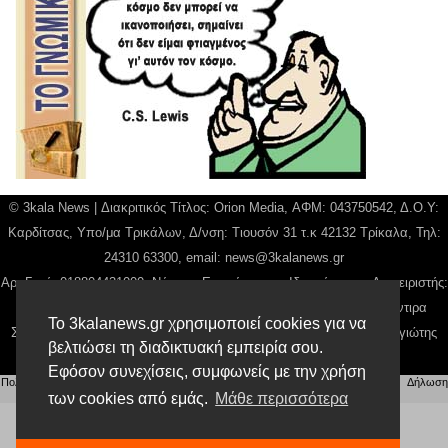
© 3kala News | Διακριτικός Τίτλος: Orion Media, ΑΦΜ: 043750542, Δ.Ο.Υ:
Καρδίτσας, Υπο/μα Τρικάλων, Δ/νση: Τιουσόν 31 τ.κ 42132 Τρίκαλα, Τηλ:
24310 63300, email:
news@3kalanews.gr
Αρ. Γεμή: 018804431000, Νόμιμος Εκπρόσωπος, Ιδιοκτήτης και Διαχειριστής:
Παναγιώτης Φιλίππου, Διευθύντρια: Γιαννουσά Βασιλική, Διευθύντιρα
Το 3kalanews.gr χρησιμοποιεί cookies για να
Σύνταξης: Μπαλαμπάνη Βασιλική. Δικαιούχος domain name Παναγιώτης
βελτιώσει τη διαδικτυακή εμπειρία σου.
Φιλίππου
Εφόσον συνεχίσεις, συμφωνείς με την χρήση
Πολιτική απορρήτου
|
Αίτηση Διαχείρισης Προσωπικών Δεδομένων
|
Όροι χρήσης
| |
Δήλωση
Συμμόρφωσης
των cookies από εμάς.
Μάθε περισσότερα