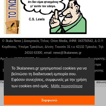
© 3kala News | Διακριτικός Τίτλος: Orion Media, ΑΦΜ: 043750542, Δ.Ο.Υ:
Καρδίτσας, Υπο/μα Τρικάλων, Δ/νση: Τιουσόν 31 τ.κ 42132 Τρίκαλα, Τηλ:
24310 63300, email:
news@3kalanews.gr
Αρ. Γεμή: 018804431000, Νόμιμος Εκπρόσωπος, Ιδιοκτήτης και Διαχειριστής:
Παναγιώτης Φιλίππου, Διευθύντρια: Γιαννουσά Βασιλική, Διευθύντιρα
Το 3kalanews.gr χρησιμοποιεί cookies για να
Σύνταξης: Μπαλαμπάνη Βασιλική. Δικαιούχος domain name Παναγιώτης
βελτιώσει τη διαδικτυακή εμπειρία σου.
Φιλίππου
Εφόσον συνεχίσεις, συμφωνείς με την χρήση
Πολιτική απορρήτου
|
Αίτηση Διαχείρισης Προσωπικών Δεδομένων
|
Όροι χρήσης
| |
Δήλωση
Συμμόρφωσης
των cookies από εμάς.
Μάθε περισσότερα
Συμφωνώ