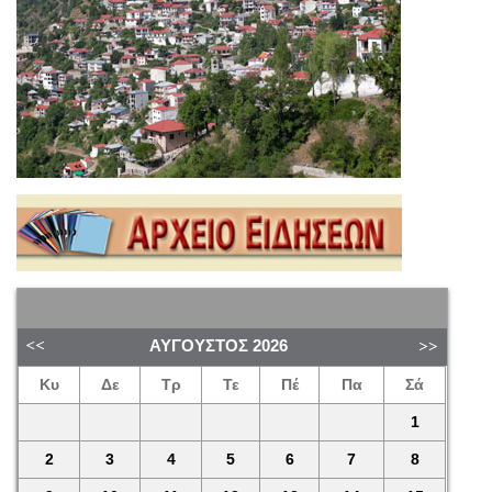
ΑΎΓΟΥΣΤΟΣ
2026
Κυ
Δε
Τρ
Τε
Πέ
Πα
Σά
1
2
3
4
5
6
7
8