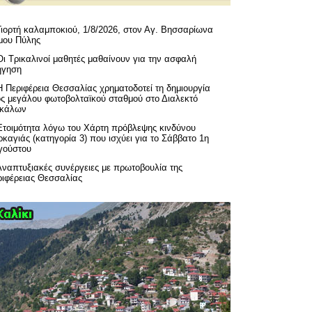
Γιορτή καλαμποκιού, 1/8/2026, στον Αγ. Βησσαρίωνα
μου Πύλης
Οι Τρικαλινοί μαθητές μαθαίνουν για την ασφαλή
ήγηση
H Περιφέρεια Θεσσαλίας χρηματοδοτεί τη δημιουργία
ός μεγάλου φωτοβολταϊκού σταθμού στο Διαλεκτό
ικάλων
Ετοιμότητα λόγω του Χάρτη πρόβλεψης κινδύνου
καγιάς (κατηγορία 3) που ισχύει για το Σάββατο 1η
γούστου
Αναπτυξιακές συνέργειες με πρωτοβουλία της
ριφέρειας Θεσσαλίας