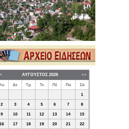
ΑΎΓΟΥΣΤΟΣ
2026
Κυ
Δε
Τρ
Τε
Πέ
Πα
Σά
1
2
3
4
5
6
7
8
9
10
11
12
13
14
15
16
17
18
19
20
21
22