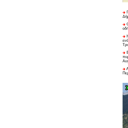
Δή
οδ
εν
Τρ
πυρ
Αυ
Πε