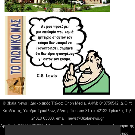
© 3kala News | Διακριτικός Τίτλος: Orion Media, ΑΦΜ: 043750542, Δ.Ο.Υ:
Καρδίτσας, Υπο/μα Τρικάλων, Δ/νση: Τιουσόν 31 τ.κ 42132 Τρίκαλα, Τηλ:
24310 63300, email:
news@3kalanews.gr
Αρ. Γεμή: 018804431000, Νόμιμος Εκπρόσωπος, Ιδιοκτήτης και Διαχειριστής:
Παναγιώτης Φιλίππου, Διευθύντρια: Γιαννουσά Βασιλική, Διευθύντιρα