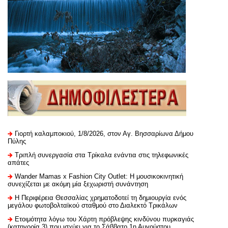
Γιορτή καλαμποκιού, 1/8/2026, στον Αγ. Βησσαρίωνα Δήμου
Πύλης
Τριπλή συνεργασία στα Τρίκαλα ενάντια στις τηλεφωνικές
απάτες
Wander Mamas x Fashion City Outlet: Η μουσικοκινητική
συνεχίζεται με ακόμη μία ξεχωριστή συνάντηση
H Περιφέρεια Θεσσαλίας χρηματοδοτεί τη δημιουργία ενός
μεγάλου φωτοβολταϊκού σταθμού στο Διαλεκτό Τρικάλων
Ετοιμότητα λόγω του Χάρτη πρόβλεψης κινδύνου πυρκαγιάς
(κατηγορία 3) που ισχύει για το Σάββατο 1η Αυγούστου