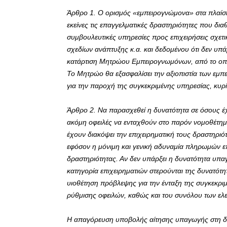
Άρθρο 1. Ο ορισμός «εμπειρογνώμονα» στα πλαίσι
εκείνες τις επαγγελματικές δραστηριότητες που δια
συμβουλευτικές υπηρεσίες προς επιχειρήσεις σχετ
σχεδίων ανάπτυξης κ.α. και δεδομένου ότι δεν υπά
κατάρτιση Μητρώου Εμπειρογνωμόνων, από το οποίο
Το Μητρώο θα εξασφαλίσει την αξιοπιστία των εμ
για την παροχή της συγκεκριμένης υπηρεσίας, κυρίω
Άρθρο 2. Να παρασχεθεί η δυνατότητα σε όσους έχ
ακόμη οφειλές να ενταχθούν στο παρόν νομοθέτημα
έχουν διακόψει την επιχειρηματική τους δραστηρι
εφόσον η μόνιμη και γενική αδυναμία πληρωμών επ
δραστηριότητας. Αν δεν υπάρξει η δυνατότητα υπα
κατηγορία επιχειρηματιών στερούνται της δυνατότητ
υιοθέτηση πρόβλεψης για την ένταξη της συγκεκρι
ρύθμισης οφειλών, καθώς και του συνόλου των ελ
Η απαγόρευση υποβολής αίτησης υπαγωγής στη δια