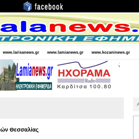
www.larisanews.gr
www.lamianews.gr
www.kozaninews.gr
Αν
Για
:
ιών Θεσσαλίας