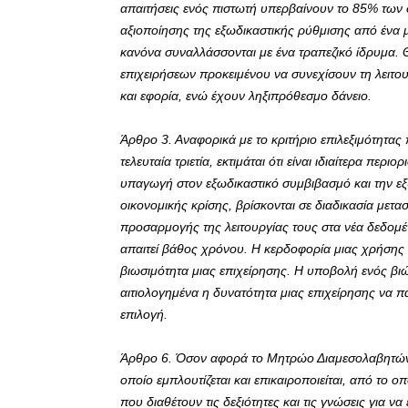
απαιτήσεις ενός πιστωτή υπερβαίνουν το 85% των 
αξιοποίησης της εξωδικαστικής ρύθμισης από ένα 
κανόνα συναλλάσσονται με ένα τραπεζικό ίδρυμα. 
επιχειρήσεων προκειμένου να συνεχίσουν τη λειτου
και εφορία, ενώ έχουν ληξιπρόθεσμο δάνειο.
Άρθρο 3. Αναφορικά με το κριτήριο επιλεξιμότητα
τελευταία τριετία, εκτιμάται ότι είναι ιδιαίτερα περ
υπαγωγή στον εξωδικαστικό συμβιβασμό και την εξυγ
οικονομικής κρίσης, βρίσκονται σε διαδικασία με
προσαρμογής της λειτουργίας τους στα νέα δεδομ
απαιτεί βάθος χρόνου. Η κερδοφορία μιας χρήσης ή
βιωσιμότητα μιας επιχείρησης. Η υποβολή ενός βι
αιτιολογημένα η δυνατότητα μιας επιχείρησης να π
επιλογή.
Άρθρο 6. Όσον αφορά το Μητρώο Διαμεσολαβητών
οποίο εμπλουτίζεται και επικαιροποιείται, από το 
που διαθέτουν τις δεξιότητες και τις γνώσεις για ν