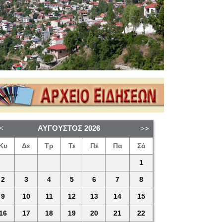
ΑΎΓΟΥΣΤΟΣ
2026
Κυ
Δε
Τρ
Τε
Πέ
Πα
Σά
1
2
3
4
5
6
7
8
9
10
11
12
13
14
15
16
17
18
19
20
21
22