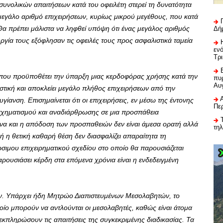
συνολικών απαιτήσεων κατά του οφειλέτη στερεί τη δυνατότητα
μεγάλο αριθμό επιχειρήσεων, κυρίως μικρού μεγέθους, που κατά
Θα πρέπει μάλιστα να ληφθεί υπόψη ότι ένας μεγάλος αριθμός
Δή
ργία τους εξόφλησαν τις οφειλές τους προς ασφαλιστικά ταμεία
εν
Τρ
ς που προϋποθέτει την ύπαρξη μιας κερδοφόρας χρήσης κατά την
πυρ
Αυ
ιοριστική και αποκλείει μεγάλο πλήθος επιχειρήσεων από την
ίανση. Επισημαίνεται ότι οι επιχειρήσεις, εν μέσω της έντονης
Πε
τασχηματισμού και αναδιάρθρωσης σε μια προσπάθεια
ένα και η απόδοση των προσπαθειών δεν είναι άμεσα ορατή αλλά
τη
 η θετική καθαρή θέση δεν διασφαλίζει απαραίτητα τη
ώσιμου επιχειρηματικού σχεδίου στο οποίο θα παρουσιάζεται
αρουσιάσει κέρδη στα επόμενα χρόνια είναι η ενδεδειγμένη
. Υπάρχει ήδη Μητρώο Διαπιστευμένων Μεσολαβητών, το
οποίο μπορούν να αντλούνται οι μεσολαβητές, καθώς είναι άτομα
α εκπληρώσουν τις απαιτήσεις της συγκεκριμένης διαδικασίας. Τα