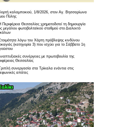
Γιορτή καλαμποκιού, 1/8/2026, στον Αγ. Βησσαρίωνα
μου Πύλης
H Περιφέρεια Θεσσαλίας χρηματοδοτεί τη δημιουργία
ός μεγάλου φωτοβολταϊκού σταθμού στο Διαλεκτό
ικάλων
Ετοιμότητα λόγω του Χάρτη πρόβλεψης κινδύνου
καγιάς (κατηγορία 3) που ισχύει για το Σάββατο 1η
γούστου
Αναπτυξιακές συνέργειες με πρωτοβουλία της
ριφέρειας Θεσσαλίας
Τριπλή συνεργασία στα Τρίκαλα ενάντια στις
λεφωνικές απάτες