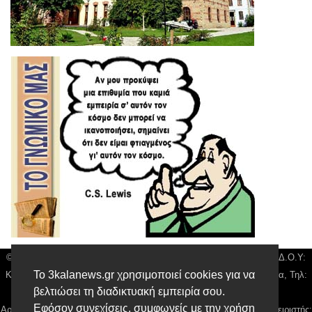
© 3kala News | Διακριτικός Τίτλος: Orion Media, ΑΦΜ: 043750542, Δ.Ο.Υ:
Το 3kalanews.gr χρησιμοποιεί cookies για να
Καρδίτσας, Υπο/μα Τρικάλων, Δ/νση: Τιουσόν 31 τ.κ 42132 Τρίκαλα, Τηλ:
βελτιώσει τη διαδικτυακή εμπειρία σου.
24310 63300, email:
news@3kalanews.gr
Εφόσον συνεχίσεις, συμφωνείς με την χρήση
Αρ. Γεμή: 018804431000, Νόμιμος Εκπρόσωπος, Ιδιοκτήτης και Διαχειριστής: