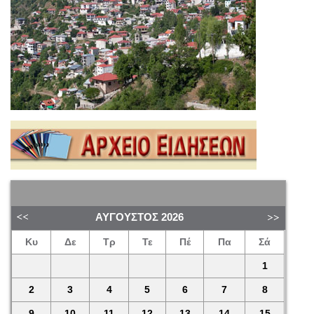
ΑΎΓΟΥΣΤΟΣ
2026
Κυ
Δε
Τρ
Τε
Πέ
Πα
Σά
1
2
3
4
5
6
7
8
9
10
11
12
13
14
15