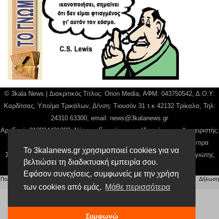
© 3kala News | Διακριτικός Τίτλος: Orion Media, ΑΦΜ: 043750542, Δ.Ο.Υ:
Καρδίτσας, Υπο/μα Τρικάλων, Δ/νση: Τιουσόν 31 τ.κ 42132 Τρίκαλα, Τηλ:
24310 63300, email:
news@3kalanews.gr
Αρ. Γεμή: 018804431000, Νόμιμος Εκπρόσωπος, Ιδιοκτήτης και Διαχειριστής:
Παναγιώτης Φιλίππου, Διευθύντρια: Γιαννουσά Βασιλική, Διευθύντιρα
Το 3kalanews.gr χρησιμοποιεί cookies για να
Σύνταξης: Μπαλαμπάνη Βασιλική. Δικαιούχος domain name Παναγιώτης
βελτιώσει τη διαδικτυακή εμπειρία σου.
Φιλίππου
Εφόσον συνεχίσεις, συμφωνείς με την χρήση
Πολιτική απορρήτου
|
Αίτηση Διαχείρισης Προσωπικών Δεδομένων
|
Όροι χρήσης
| |
Δήλωση
των cookies από εμάς.
Μάθε περισσότερα
Συμμόρφωσης
Συμφωνώ