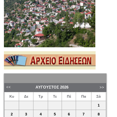
ΑΎΓΟΥΣΤΟΣ
2026
Κυ
Δε
Τρ
Τε
Πέ
Πα
Σά
1
2
3
4
5
6
7
8