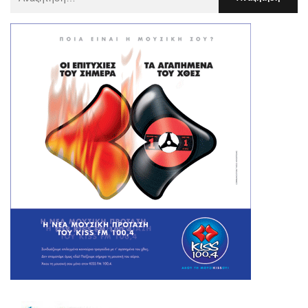
Για
: