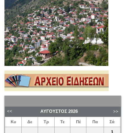
ΑΎΓΟΥΣΤΟΣ
2026
Κυ
Δε
Τρ
Τε
Πέ
Πα
Σά
1