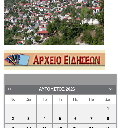
ΑΎΓΟΥΣΤΟΣ
2026
Κυ
Δε
Τρ
Τε
Πέ
Πα
Σά
1
2
3
4
5
6
7
8