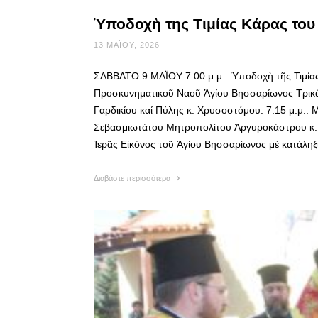
Ὑποδοχὴ της Τιμίας Κάρας το
13 ΜΑΪ́ΟΥ, 2026
ΣΑΒΒΑΤΟ 9 ΜΑΪΟΥ 7:00 μ.μ.: Ὑποδοχὴ τῆς Τιμίας
Προσκυνηματικοῦ Ναοῦ Ἁγίου Βησσαρίωνος Τρικ
Γαρδικίου καί Πύλης κ. Χρυσοστόμου. 7:15 μ.μ.:
Σεβασμιωτάτου Μητροπολίτου Ἀργυροκάστρου κ. Να
Ἱερᾶς Εἰκόνος τοῦ Ἁγίου Βησσαρίωνος μέ κατάληξ
Διαβάστε περισσότερα