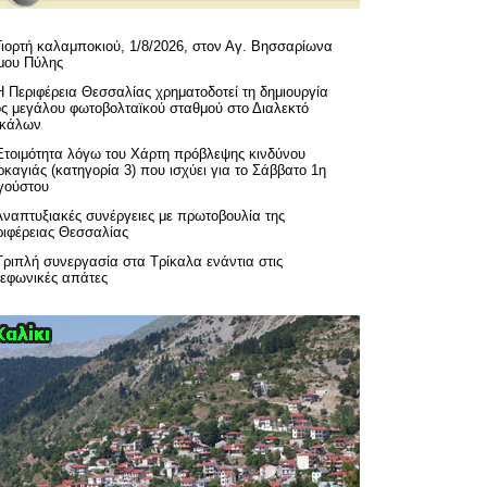
Γιορτή καλαμποκιού, 1/8/2026, στον Αγ. Βησσαρίωνα
μου Πύλης
H Περιφέρεια Θεσσαλίας χρηματοδοτεί τη δημιουργία
ός μεγάλου φωτοβολταϊκού σταθμού στο Διαλεκτό
ικάλων
Ετοιμότητα λόγω του Χάρτη πρόβλεψης κινδύνου
καγιάς (κατηγορία 3) που ισχύει για το Σάββατο 1η
γούστου
Αναπτυξιακές συνέργειες με πρωτοβουλία της
ριφέρειας Θεσσαλίας
Τριπλή συνεργασία στα Τρίκαλα ενάντια στις
λεφωνικές απάτες