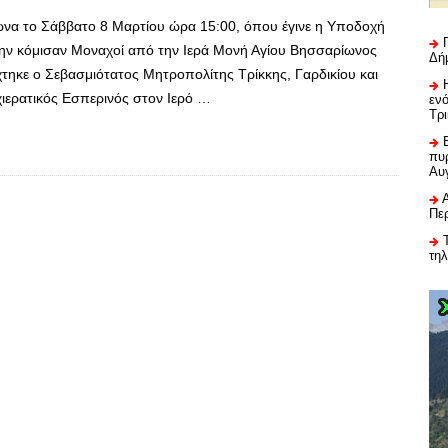
να το Σάββατο 8 Μαρτίου ώρα 15:00, όπου έγινε η Υποδοχή
την κόμισαν Μοναχοί από την Ιερά Μονή Αγίου Βησσαρίωνος
Δή
τηκε ο Σεβασμιότατος Μητροπολίτης Τρίκκης, Γαρδικίου και
ιερατικός Εσπερινός στον Ιερό …
εν
Τρ
πυρ
Αυ
Πε
τη