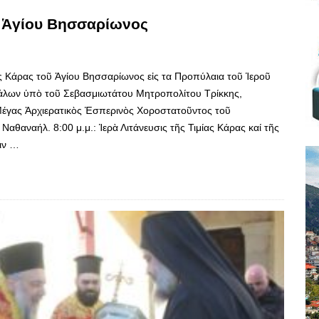
υ Ἁγίου Βησσαρίωνος
 Κάρας τοῦ Ἁγίου Βησσαρίωνος εἰς τα Προπύλαια τοῦ Ἱεροῦ
άλων ὑπὸ τοῦ Σεβασμιωτάτου Μητροπολίτου Τρίκκης,
 Μέγας Ἀρχιερατικὸς Ἑσπερινὸς Χοροστατοῦντος τοῦ
θαναήλ. 8:00 μ.μ.: Ἱερὰ Λιτάνευσις τῆς Τιμίας Κάρας καί τῆς
ιν …