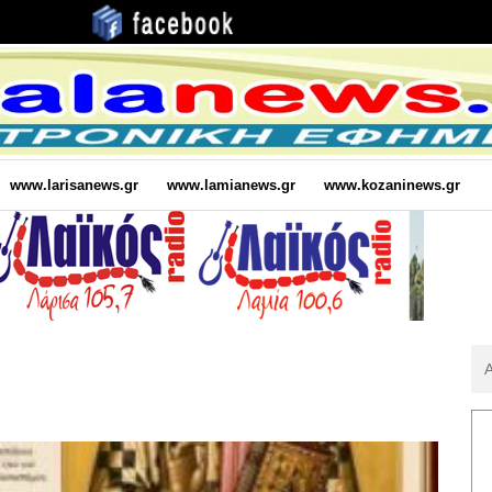
www.larisanews.gr
www.lamianews.gr
www.kozaninews.gr
Αν
Για
: