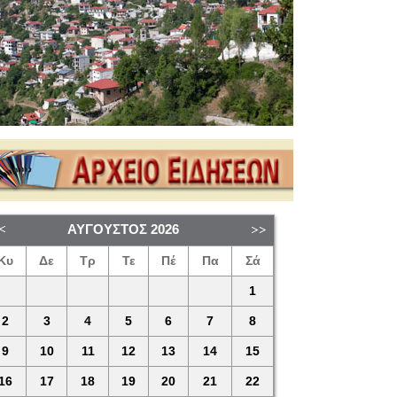
ΑΎΓΟΥΣΤΟΣ
2026
Κυ
Δε
Τρ
Τε
Πέ
Πα
Σά
1
2
3
4
5
6
7
8
9
10
11
12
13
14
15
16
17
18
19
20
21
22