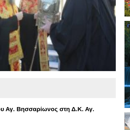
υ Αγ. Βησσαρίωνος στη Δ.Κ. Αγ.