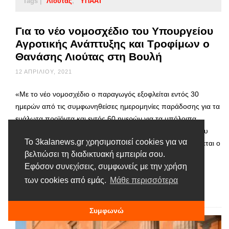
Tags |
Λιούτας
ΥΠΑΑΤ
Για το νέο νομοσχέδιο του Υπουργείου
Αγροτικής Ανάπτυξης και Τροφίμων ο
Θανάσης Λιούτας στη Βουλή
12 ΑΠΡΙΛΊΟΥ, 2021
«Με το νέο νομοσχέδιο ο παραγωγός εξοφλείται εντός 30
ημερών από τις συμφωνηθείσες ημερομηνίες παράδοσης για τα
ευάλωτα προϊόντα και εντός 60 ημερών για τα υπόλοιπα
γεωργικά προϊόντα». Με το νέο νομοσχέδιο του Υπουργείου
Το 3kalanews.gr χρησιμοποιεί cookies για να
Αγροτικής Ανάπτυξης και Τροφίμων, στο προσκήνιο βρίσκεται ο
βελτιώσει τη διαδικτυακή εμπειρία σου.
Έλληνας παραγωγός, αγρότης και κτηνοτρόφος, τόνισε ο
Εφόσον συνεχίσεις, συμφωνείς με την χρήση
Βουλευτής Τρικάλων Θανάσης Λιούτας, στη συζήτηση …
των cookies από εμάς.
Μάθε περισσότερα
Διαβάστε περισσότερα
Συμφωνώ