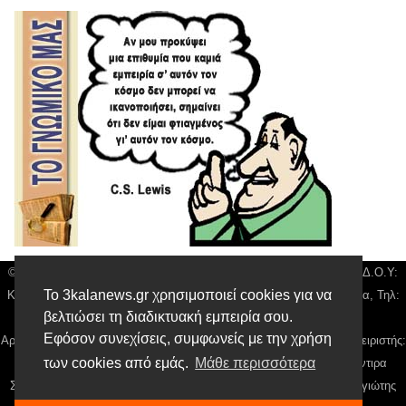
© 3kala News | Διακριτικός Τίτλος: Orion Media, ΑΦΜ: 043750542, Δ.Ο.Υ:
Το 3kalanews.gr χρησιμοποιεί cookies για να
Καρδίτσας, Υπο/μα Τρικάλων, Δ/νση: Τιουσόν 31 τ.κ 42132 Τρίκαλα, Τηλ:
βελτιώσει τη διαδικτυακή εμπειρία σου.
24310 63300, email:
news@3kalanews.gr
Εφόσον συνεχίσεις, συμφωνείς με την χρήση
Αρ. Γεμή: 018804431000, Νόμιμος Εκπρόσωπος, Ιδιοκτήτης και Διαχειριστής:
των cookies από εμάς.
Μάθε περισσότερα
Παναγιώτης Φιλίππου, Διευθύντρια: Γιαννουσά Βασιλική, Διευθύντιρα
Σύνταξης: Μπαλαμπάνη Βασιλική. Δικαιούχος domain name Παναγιώτης