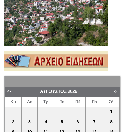
ΑΎΓΟΥΣΤΟΣ
2026
Κυ
Δε
Τρ
Τε
Πέ
Πα
Σά
1
2
3
4
5
6
7
8
9
10
11
12
13
14
15