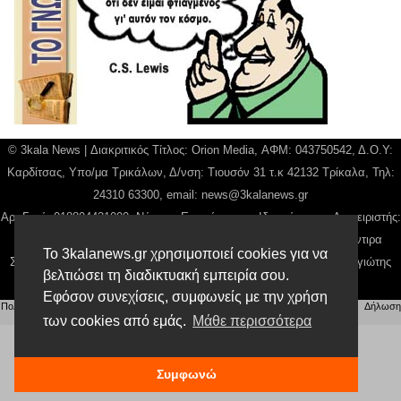
© 3kala News | Διακριτικός Τίτλος: Orion Media, ΑΦΜ: 043750542, Δ.Ο.Υ:
Καρδίτσας, Υπο/μα Τρικάλων, Δ/νση: Τιουσόν 31 τ.κ 42132 Τρίκαλα, Τηλ:
24310 63300, email:
news@3kalanews.gr
Αρ. Γεμή: 018804431000, Νόμιμος Εκπρόσωπος, Ιδιοκτήτης και Διαχειριστής:
Παναγιώτης Φιλίππου, Διευθύντρια: Γιαννουσά Βασιλική, Διευθύντιρα
Το 3kalanews.gr χρησιμοποιεί cookies για να
Σύνταξης: Μπαλαμπάνη Βασιλική. Δικαιούχος domain name Παναγιώτης
βελτιώσει τη διαδικτυακή εμπειρία σου.
Φιλίππου
Εφόσον συνεχίσεις, συμφωνείς με την χρήση
Πολιτική απορρήτου
|
Αίτηση Διαχείρισης Προσωπικών Δεδομένων
|
Όροι χρήσης
| |
Δήλωση
των cookies από εμάς.
Μάθε περισσότερα
Συμμόρφωσης
Συμφωνώ