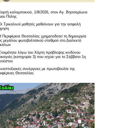
Γιορτή καλαμποκιού, 1/8/2026, στον Αγ. Βησσαρίωνα
μου Πύλης
Οι Τρικαλινοί μαθητές μαθαίνουν για την ασφαλή
ήγηση
H Περιφέρεια Θεσσαλίας χρηματοδοτεί τη δημιουργία
ός μεγάλου φωτοβολταϊκού σταθμού στο Διαλεκτό
ικάλων
Ετοιμότητα λόγω του Χάρτη πρόβλεψης κινδύνου
καγιάς (κατηγορία 3) που ισχύει για το Σάββατο 1η
γούστου
Αναπτυξιακές συνέργειες με πρωτοβουλία της
ριφέρειας Θεσσαλίας