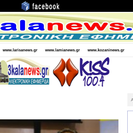
www.larisanews.gr
www.lamianews.gr
www.kozaninews.gr
Αν
Για
: