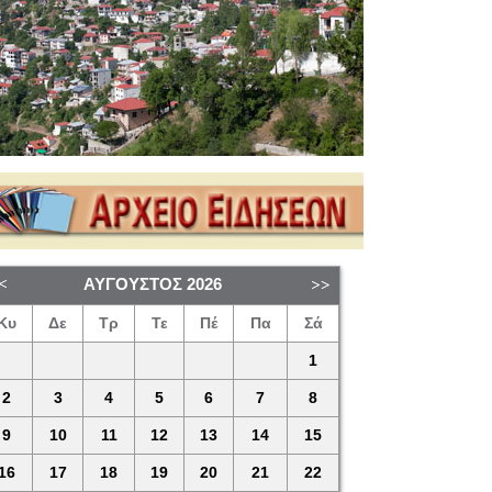
ΑΎΓΟΥΣΤΟΣ
2026
Κυ
Δε
Τρ
Τε
Πέ
Πα
Σά
1
2
3
4
5
6
7
8
9
10
11
12
13
14
15
16
17
18
19
20
21
22