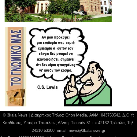
© 3kala News | Διακριτικός Τίτλος: Orion Media, ΑΦΜ: 043750542, Δ.Ο.Υ:
Καρδίτσας, Υπο/μα Τρικάλων, Δ/νση: Τιουσόν 31 τ.κ 42132 Τρίκαλα, Τηλ:
24310 63300, email:
news@3kalanews.gr