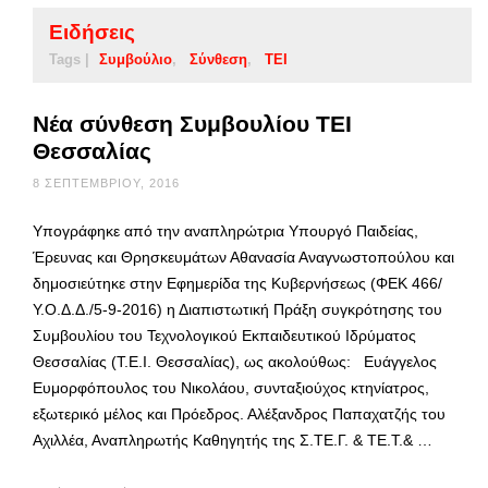
Ειδήσεις
Tags |
Συμβούλιο
Σύνθεση
ΤΕΙ
Νέα σύνθεση Συμβουλίου ΤΕΙ
Θεσσαλίας
8 ΣΕΠΤΕΜΒΡΊΟΥ, 2016
Υπογράφηκε από την αναπληρώτρια Υπουργό Παιδείας,
Έρευνας και Θρησκευμάτων Αθανασία Αναγνωστοπούλου και
δημοσιεύτηκε στην Εφημερίδα της Κυβερνήσεως (ΦΕΚ 466/
Υ.Ο.Δ.Δ./5-9-2016) η Διαπιστωτική Πράξη συγκρότησης του
Συμβουλίου του Τεχνολογικού Εκπαιδευτικού Ιδρύματος
Θεσσαλίας (Τ.Ε.Ι. Θεσσαλίας), ως ακολούθως: Ευάγγελος
Ευμορφόπουλος του Νικολάου, συνταξιούχος κτηνίατρος,
εξωτερικό μέλος και Πρόεδρος. Αλέξανδρος Παπαχατζής του
Αχιλλέα, Αναπληρωτής Καθηγητής της Σ.ΤΕ.Γ. & ΤΕ.Τ.& …