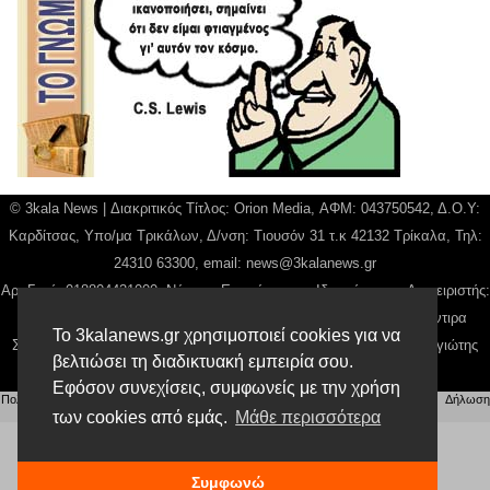
© 3kala News | Διακριτικός Τίτλος: Orion Media, ΑΦΜ: 043750542, Δ.Ο.Υ:
Καρδίτσας, Υπο/μα Τρικάλων, Δ/νση: Τιουσόν 31 τ.κ 42132 Τρίκαλα, Τηλ:
24310 63300, email:
news@3kalanews.gr
Αρ. Γεμή: 018804431000, Νόμιμος Εκπρόσωπος, Ιδιοκτήτης και Διαχειριστής:
Παναγιώτης Φιλίππου, Διευθύντρια: Γιαννουσά Βασιλική, Διευθύντιρα
Το 3kalanews.gr χρησιμοποιεί cookies για να
Σύνταξης: Μπαλαμπάνη Βασιλική. Δικαιούχος domain name Παναγιώτης
βελτιώσει τη διαδικτυακή εμπειρία σου.
Φιλίππου
Εφόσον συνεχίσεις, συμφωνείς με την χρήση
Πολιτική απορρήτου
|
Αίτηση Διαχείρισης Προσωπικών Δεδομένων
|
Όροι χρήσης
| |
Δήλωση
των cookies από εμάς.
Μάθε περισσότερα
Συμμόρφωσης
Συμφωνώ