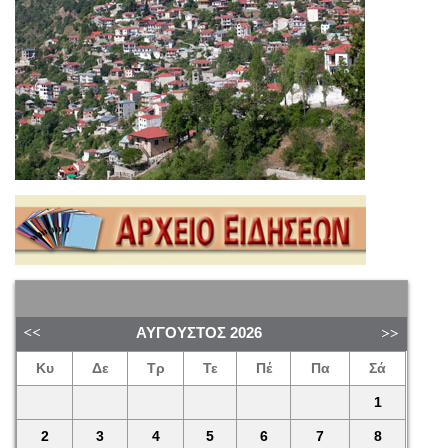
ΑΎΓΟΥΣΤΟΣ
2026
Κυ
Δε
Τρ
Τε
Πέ
Πα
Σά
1
2
3
4
5
6
7
8