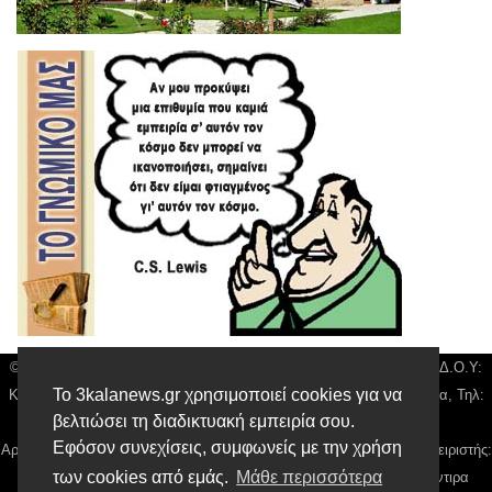
© 3kala News | Διακριτικός Τίτλος: Orion Media, ΑΦΜ: 043750542, Δ.Ο.Υ:
Το 3kalanews.gr χρησιμοποιεί cookies για να
Καρδίτσας, Υπο/μα Τρικάλων, Δ/νση: Τιουσόν 31 τ.κ 42132 Τρίκαλα, Τηλ:
βελτιώσει τη διαδικτυακή εμπειρία σου.
24310 63300, email:
news@3kalanews.gr
Εφόσον συνεχίσεις, συμφωνείς με την χρήση
Αρ. Γεμή: 018804431000, Νόμιμος Εκπρόσωπος, Ιδιοκτήτης και Διαχειριστής:
των cookies από εμάς.
Μάθε περισσότερα
Παναγιώτης Φιλίππου, Διευθύντρια: Γιαννουσά Βασιλική, Διευθύντιρα