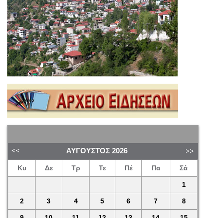
ΑΎΓΟΥΣΤΟΣ
2026
Κυ
Δε
Τρ
Τε
Πέ
Πα
Σά
1
2
3
4
5
6
7
8
9
10
11
12
13
14
15