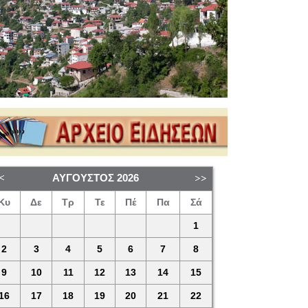
ΑΎΓΟΥΣΤΟΣ
2026
Κυ
Δε
Τρ
Τε
Πέ
Πα
Σά
1
2
3
4
5
6
7
8
9
10
11
12
13
14
15
16
17
18
19
20
21
22