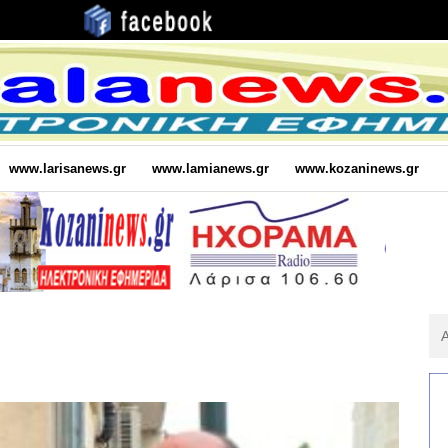
www.larisanews.gr
www.lamianews.gr
www.kozaninews.gr
Αν
Για
: