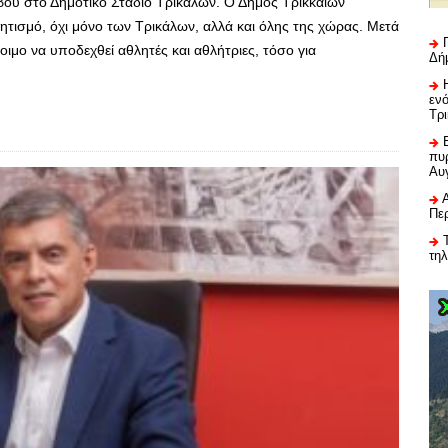
βου στο Δημοτικό Στάδιο Τρικάλων. Ο Δήμος Τρικκαίων
ητισμό, όχι μόνο των Τρικάλων, αλλά και όλης της χώρας. Μετά
τοιμο να υποδεχθεί αθλητές και αθλήτριες, τόσο για
Δή
εν
Τρ
πυρ
Αυ
Πε
τη