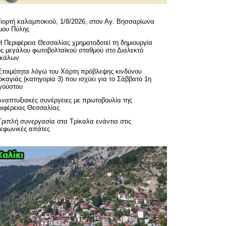
Γιορτή καλαμποκιού, 1/8/2026, στον Αγ. Βησσαρίωνα
μου Πύλης
H Περιφέρεια Θεσσαλίας χρηματοδοτεί τη δημιουργία
ός μεγάλου φωτοβολταϊκού σταθμού στο Διαλεκτό
ικάλων
Ετοιμότητα λόγω του Χάρτη πρόβλεψης κινδύνου
καγιάς (κατηγορία 3) που ισχύει για το Σάββατο 1η
γούστου
Αναπτυξιακές συνέργειες με πρωτοβουλία της
ριφέρειας Θεσσαλίας
Τριπλή συνεργασία στα Τρίκαλα ενάντια στις
λεφωνικές απάτες