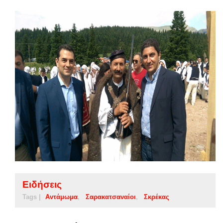
Ειδήσεις
Tags |
Αντάμωμα
Σαρακατσαναίοι
Σκρέκας