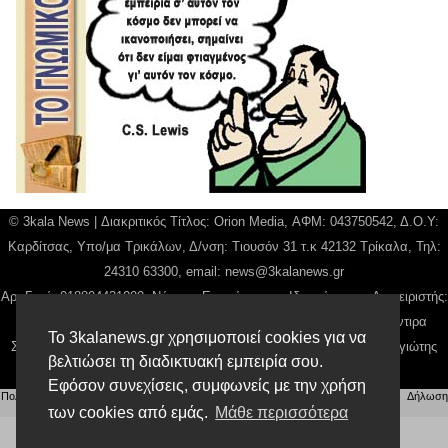
© 3kala News | Διακριτικός Τίτλος: Orion Media, ΑΦΜ: 043750542, Δ.Ο.Υ:
Καρδίτσας, Υπο/μα Τρικάλων, Δ/νση: Τιουσόν 31 τ.κ 42132 Τρίκαλα, Τηλ:
24310 63300, email:
news@3kalanews.gr
Αρ. Γεμή: 018804431000, Νόμιμος Εκπρόσωπος, Ιδιοκτήτης και Διαχειριστής:
Παναγιώτης Φιλίππου, Διευθύντρια: Γιαννουσά Βασιλική, Διευθύντιρα
Το 3kalanews.gr χρησιμοποιεί cookies για να
Σύνταξης: Μπαλαμπάνη Βασιλική. Δικαιούχος domain name Παναγιώτης
βελτιώσει τη διαδικτυακή εμπειρία σου.
Φιλίππου
Εφόσον συνεχίσεις, συμφωνείς με την χρήση
Πολιτική απορρήτου
|
Αίτηση Διαχείρισης Προσωπικών Δεδομένων
|
Όροι χρήσης
| |
Δήλωση
Συμμόρφωσης
των cookies από εμάς.
Μάθε περισσότερα