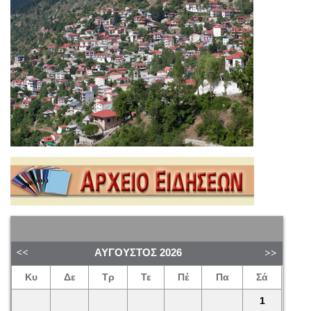
ΑΎΓΟΥΣΤΟΣ
2026
Κυ
Δε
Τρ
Τε
Πέ
Πα
Σά
1