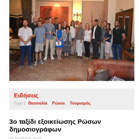
Ειδήσεις
Tags |
Θεσσαλία
Ρώσοι
Τουρισμός
3ο ταξίδι εξοικείωσης Ρώσων
δημοσιογράφων
28 ΙΟΥΝΊΟΥ, 2016