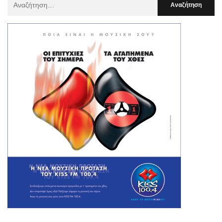
Για
: