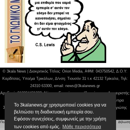
© 3kala News | Διακριτικός Τίτλος: Orion Media, ΑΦΜ: 043750542, Δ.Ο.Υ:
Καρδίτσας, Υπο/μα Τρικάλων, Δ/νση: Τιουσόν 31 τ.κ 42132 Τρίκαλα, Τηλ:
24310 63300, email:
news@3kalanews.gr
Αρ. Γεμή: 018804431000, Νόμιμος Εκπρόσωπος, Ιδιοκτήτης και Διαχειριστής:
Παναγιώτης Φιλίππου, Διευθύντρια: Γιαννουσά Βασιλική, Διευθύντιρα
Το 3kalanews.gr χρησιμοποιεί cookies για να
Σύνταξης: Μπαλαμπάνη Βασιλική. Δικαιούχος domain name Παναγιώτης
βελτιώσει τη διαδικτυακή εμπειρία σου.
Φιλίππου
Εφόσον συνεχίσεις, συμφωνείς με την χρήση
Πολιτική απορρήτου
|
Αίτηση Διαχείρισης Προσωπικών Δεδομένων
|
Όροι χρήσης
| |
Δήλωση
Συμμόρφωσης
των cookies από εμάς.
Μάθε περισσότερα