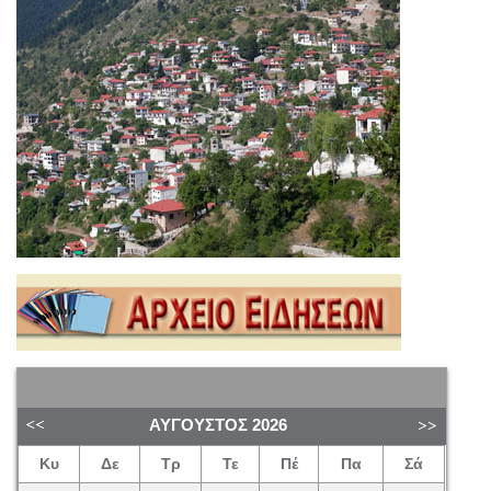
ΑΎΓΟΥΣΤΟΣ
2026
Κυ
Δε
Τρ
Τε
Πέ
Πα
Σά