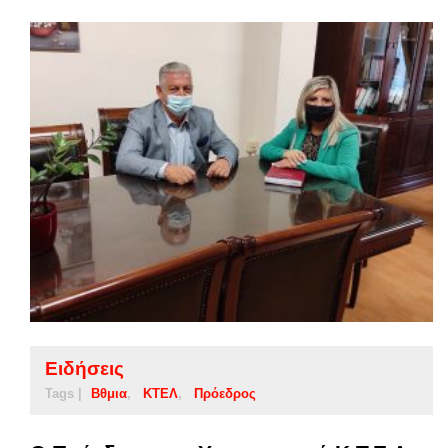
Ειδήσεις
Tags |
Βθμια
ΚΤΕΛ
Πρόεδρος