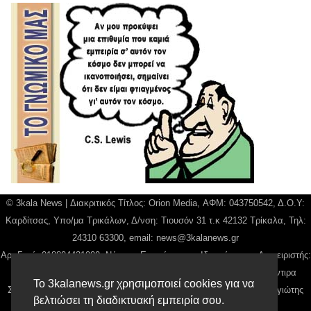
© 3kala News | Διακριτικός Τίτλος: Orion Media, ΑΦΜ: 043750542, Δ.Ο.Υ:
Καρδίτσας, Υπο/μα Τρικάλων, Δ/νση: Τιουσόν 31 τ.κ 42132 Τρίκαλα, Τηλ:
24310 63300, email:
news@3kalanews.gr
Αρ. Γεμή: 018804431000, Νόμιμος Εκπρόσωπος, Ιδιοκτήτης και Διαχειριστής:
Παναγιώτης Φιλίππου, Διευθύντρια: Γιαννουσά Βασιλική, Διευθύντιρα
Το 3kalanews.gr χρησιμοποιεί cookies για να
Σύνταξης: Μπαλαμπάνη Βασιλική. Δικαιούχος domain name Παναγιώτης
βελτιώσει τη διαδικτυακή εμπειρία σου.
Φιλίππου