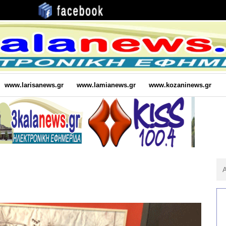
www.larisanews.gr
www.lamianews.gr
www.kozaninews.gr
Αν
Για
: