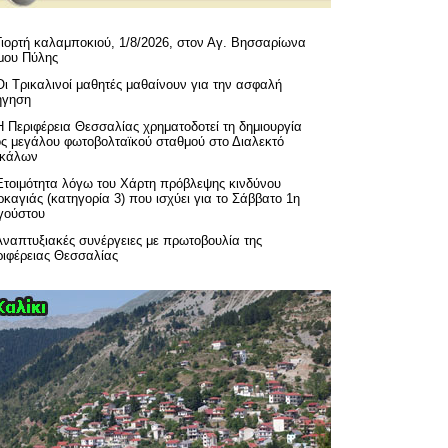
Γιορτή καλαμποκιού, 1/8/2026, στον Αγ. Βησσαρίωνα
μου Πύλης
Οι Τρικαλινοί μαθητές μαθαίνουν για την ασφαλή
ήγηση
H Περιφέρεια Θεσσαλίας χρηματοδοτεί τη δημιουργία
ός μεγάλου φωτοβολταϊκού σταθμού στο Διαλεκτό
ικάλων
Ετοιμότητα λόγω του Χάρτη πρόβλεψης κινδύνου
καγιάς (κατηγορία 3) που ισχύει για το Σάββατο 1η
γούστου
Αναπτυξιακές συνέργειες με πρωτοβουλία της
ριφέρειας Θεσσαλίας