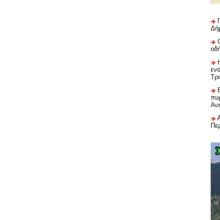
Δή
οδ
εν
Τρ
πυρ
Αυ
Πε