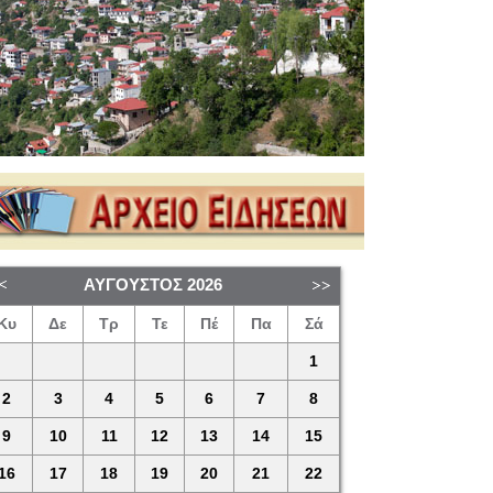
ΑΎΓΟΥΣΤΟΣ
2026
Κυ
Δε
Τρ
Τε
Πέ
Πα
Σά
1
2
3
4
5
6
7
8
9
10
11
12
13
14
15
16
17
18
19
20
21
22