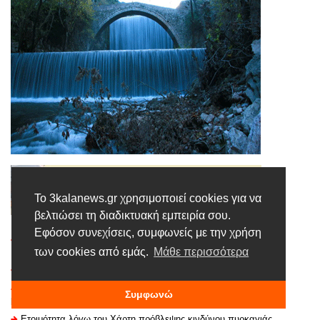
Το 3kalanews.gr χρησιμοποιεί cookies για να
βελτιώσει τη διαδικτυακή εμπειρία σου.
Εφόσον συνεχίσεις, συμφωνείς με την χρήση
Γιορτή καλαμποκιού, 1/8/2026, στον Αγ. Βησσαρίωνα Δήμου
Πύλης
των cookies από εμάς.
Μάθε περισσότερα
Οι Τρικαλινοί μαθητές μαθαίνουν για την ασφαλή οδήγηση
H Περιφέρεια Θεσσαλίας χρηματοδοτεί τη δημιουργία ενός
Συμφωνώ
μεγάλου φωτοβολταϊκού σταθμού στο Διαλεκτό Τρικάλων
Ετοιμότητα λόγω του Χάρτη πρόβλεψης κινδύνου πυρκαγιάς