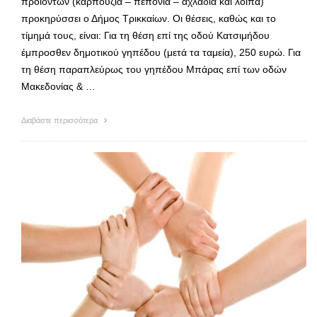
προϊόντων (καρπούζια – πεπόνια – αχλάδια και λοιπά)
προκηρύσσει ο Δήμος Τρικκαίων. Οι θέσεις, καθώς και το
τίμημά τους, είναι: Για τη θέση επί της οδού Κατσιμήδου
έμπροσθεν δημοτικού γηπέδου (μετά τα ταμεία), 250 ευρώ. Για
τη θέση παραπλεύρως του γηπέδου Μπάρας επί των οδών
Μακεδονίας & …
Διαβάστε περισσότερα