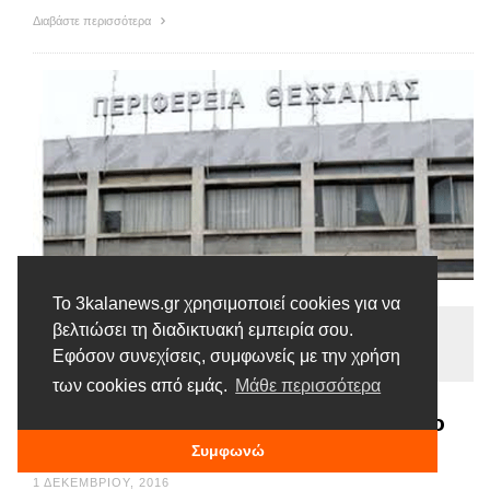
Διαβάστε περισσότερα
Το 3kalanews.gr χρησιμοποιεί cookies για να
Ειδήσεις
βελτιώσει τη διαδικτυακή εμπειρία σου.
Εφόσον συνεχίσεις, συμφωνείς με την χρήση
Tags |
Θεσσαλία
Περιφέρεια
Προσλήψεις
των cookies από εμάς.
Μάθε περισσότερα
Προσλήψεις στο Περιφερειακό Ταμείο
Ανάπτυξης Θεσσαλίας
Συμφωνώ
1 ΔΕΚΕΜΒΡΊΟΥ, 2016