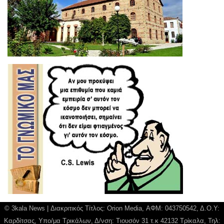
© 3kala News | Διακριτικός Τίτλος: Orion Media, ΑΦΜ: 043750542, Δ.Ο.Υ:
Καρδίτσας, Υπο/μα Τρικάλων, Δ/νση: Τιουσόν 31 τ.κ 42132 Τρίκαλα, Τηλ: