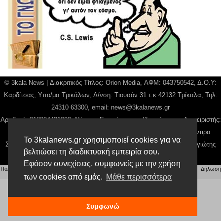
© 3kala News | Διακριτικός Τίτλος: Orion Media, ΑΦΜ: 043750542, Δ.Ο.Υ:
Καρδίτσας, Υπο/μα Τρικάλων, Δ/νση: Τιουσόν 31 τ.κ 42132 Τρίκαλα, Τηλ:
24310 63300, email:
news@3kalanews.gr
Αρ. Γεμή: 018804431000, Νόμιμος Εκπρόσωπος, Ιδιοκτήτης και Διαχειριστής:
Παναγιώτης Φιλίππου, Διευθύντρια: Γιαννουσά Βασιλική, Διευθύντιρα
Το 3kalanews.gr χρησιμοποιεί cookies για να
Σύνταξης: Μπαλαμπάνη Βασιλική. Δικαιούχος domain name Παναγιώτης
βελτιώσει τη διαδικτυακή εμπειρία σου.
Φιλίππου
Εφόσον συνεχίσεις, συμφωνείς με την χρήση
Πολιτική απορρήτου
|
Αίτηση Διαχείρισης Προσωπικών Δεδομένων
|
Όροι χρήσης
| |
Δήλωση
των cookies από εμάς.
Μάθε περισσότερα
Συμμόρφωσης
Συμφωνώ