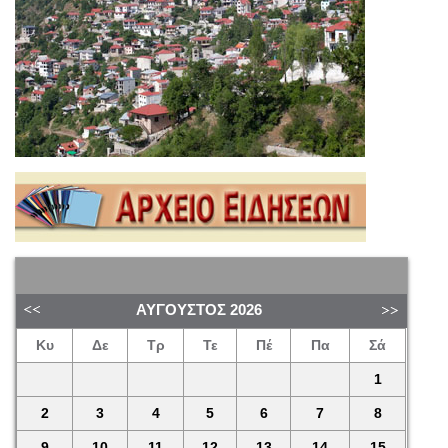
ΑΎΓΟΥΣΤΟΣ
2026
Κυ
Δε
Τρ
Τε
Πέ
Πα
Σά
1
2
3
4
5
6
7
8
9
10
11
12
13
14
15