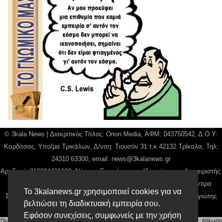
© 3kala News | Διακριτικός Τίτλος: Orion Media, ΑΦΜ: 043750542, Δ.Ο.Υ:
Καρδίτσας, Υπο/μα Τρικάλων, Δ/νση: Τιουσόν 31 τ.κ 42132 Τρίκαλα, Τηλ:
24310 63300, email:
news@3kalanews.gr
Αρ. Γεμή: 018804431000, Νόμιμος Εκπρόσωπος, Ιδιοκτήτης και Διαχειριστής:
Παναγιώτης Φιλίππου, Διευθύντρια: Γιαννουσά Βασιλική, Διευθύντιρα
Το 3kalanews.gr χρησιμοποιεί cookies για να
Σύνταξης: Μπαλαμπάνη Βασιλική. Δικαιούχος domain name Παναγιώτης
βελτιώσει τη διαδικτυακή εμπειρία σου.
Φιλίππου
Εφόσον συνεχίσεις, συμφωνείς με την χρήση
Πολιτική απορρήτου
|
Αίτηση Διαχείρισης Προσωπικών Δεδομένων
|
Όροι χρήσης
| |
Δήλωση