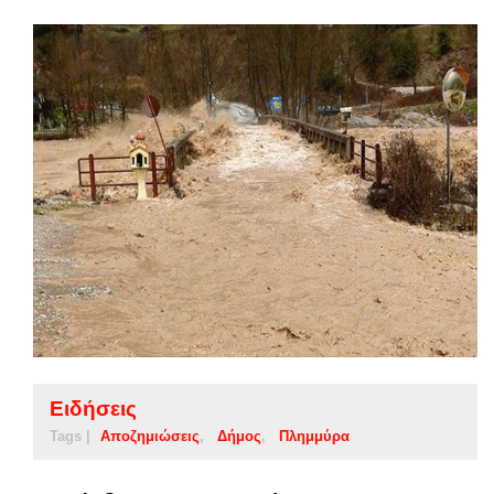
Ειδήσεις
Tags |
Αποζημιώσεις
Δήμος
Πλημμύρα