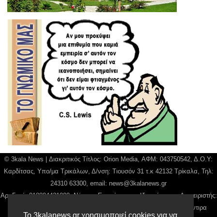
© 3kala News | Διακριτικός Τίτλος: Orion Media, ΑΦΜ: 043750542, Δ.Ο.Υ:
Καρδίτσας, Υπο/μα Τρικάλων, Δ/νση: Τιουσόν 31 τ.κ 42132 Τρίκαλα, Τηλ:
24310 63300, email:
news@3kalanews.gr
Αρ. Γεμή: 018804431000, Νόμιμος Εκπρόσωπος, Ιδιοκτήτης και Διαχειριστής:
Παναγιώτης Φιλίππου, Διευθύντρια: Γιαννουσά Βασιλική, Διευθύντιρα
Το 3kalanews.gr χρησιμοποιεί cookies για να