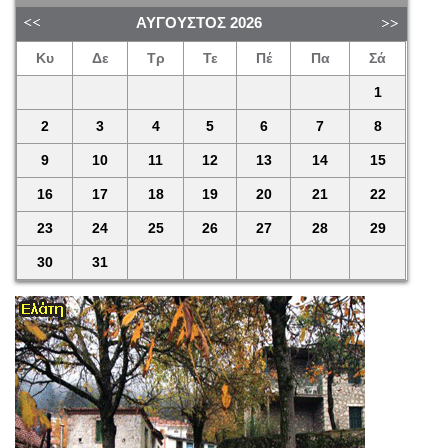
ΑΎΓΟΥΣΤΟΣ
2026
Κυ
Δε
Τρ
Τε
Πέ
Πα
Σά
1
2
3
4
5
6
7
8
9
10
11
12
13
14
15
16
17
18
19
20
21
22
23
24
25
26
27
28
29
30
31