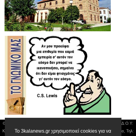
© 3kala News | Διακριτικός Τίτλος: Orion Media, ΑΦΜ: 043750542, Δ.Ο.Υ:
Το 3kalanews.gr χρησιμοποιεί cookies για να
Καρδίτσας, Υπο/μα Τρικάλων, Δ/νση: Τιουσόν 31 τ.κ 42132 Τρίκαλα, Τηλ: