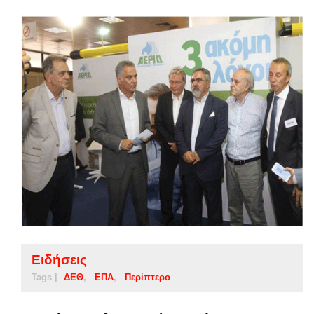
Ειδήσεις
Tags |
ΔΕΘ
ΕΠΑ
Περίπτερο