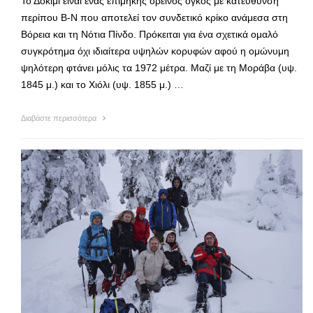
Το Δοκίμι είναι ένας επιμήκης ορεινός όγκος με κατεύθυνση
περίπου Β-Ν που αποτελεί τον συνδετικό κρίκο ανάμεσα στη
Βόρεια και τη Νότια Πίνδο. Πρόκειται για ένα σχετικά ομαλό
συγκρότημα όχι ιδιαίτερα υψηλών κορυφών αφού η ομώνυμη
ψηλότερη φτάνει μόλις τα 1972 μέτρα. Μαζί με τη Μοράβα (υψ.
1845 μ.) και το Χιόλι (υψ. 1855 μ.) …
Διαβάστε περισσότερα