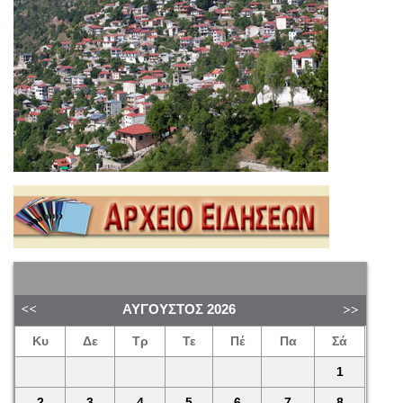
ΑΎΓΟΥΣΤΟΣ
2026
Κυ
Δε
Τρ
Τε
Πέ
Πα
Σά
1
2
3
4
5
6
7
8