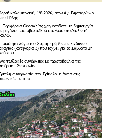
Γιορτή καλαμποκιού, 1/8/2026, στον Αγ. Βησσαρίωνα
μου Πύλης
H Περιφέρεια Θεσσαλίας χρηματοδοτεί τη δημιουργία
ός μεγάλου φωτοβολταϊκού σταθμού στο Διαλεκτό
ικάλων
Ετοιμότητα λόγω του Χάρτη πρόβλεψης κινδύνου
καγιάς (κατηγορία 3) που ισχύει για το Σάββατο 1η
γούστου
Αναπτυξιακές συνέργειες με πρωτοβουλία της
ριφέρειας Θεσσαλίας
Τριπλή συνεργασία στα Τρίκαλα ενάντια στις
λεφωνικές απάτες