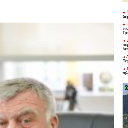
Δή
εν
Τρ
πυρ
Αυ
Πε
τη