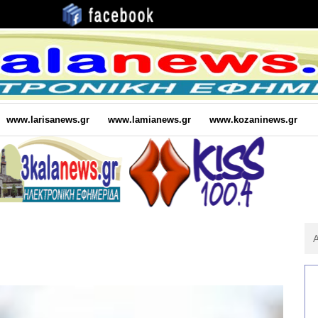
www.larisanews.gr
www.lamianews.gr
www.kozaninews.gr
Αν
Για
: