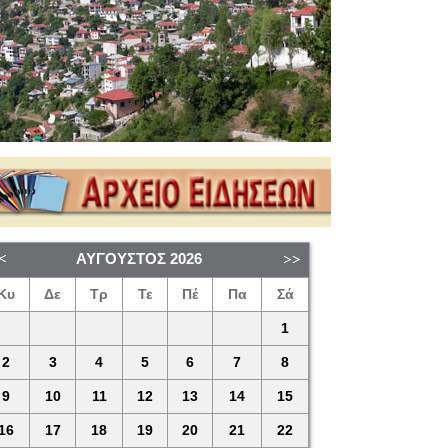
ΑΎΓΟΥΣΤΟΣ
2026
Κυ
Δε
Τρ
Τε
Πέ
Πα
Σά
1
2
3
4
5
6
7
8
9
10
11
12
13
14
15
16
17
18
19
20
21
22