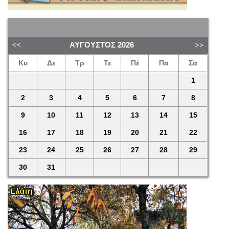
ΑΎΓΟΥΣΤΟΣ
2026
Κυ
Δε
Τρ
Τε
Πέ
Πα
Σά
1
2
3
4
5
6
7
8
9
10
11
12
13
14
15
16
17
18
19
20
21
22
23
24
25
26
27
28
29
30
31