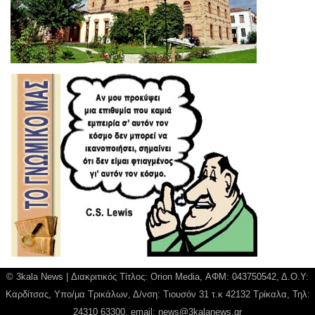
© 3kala News | Διακριτικός Τίτλος: Orion Media, ΑΦΜ: 043750542, Δ.Ο.Υ:
Καρδίτσας, Υπο/μα Τρικάλων, Δ/νση: Τιουσόν 31 τ.κ 42132 Τρίκαλα, Τηλ:
24310 63300, email:
news@3kalanews.gr