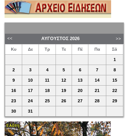
ΑΎΓΟΥΣΤΟΣ
2026
Κυ
Δε
Τρ
Τε
Πέ
Πα
Σά
1
2
3
4
5
6
7
8
9
10
11
12
13
14
15
16
17
18
19
20
21
22
23
24
25
26
27
28
29
30
31