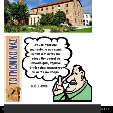
© 3kala News | Διακριτικός Τίτλος: Orion Media, ΑΦΜ: 043750542, Δ.Ο.Υ: