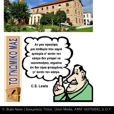
© 3kala News | Διακριτικός Τίτλος: Orion Media, ΑΦΜ: 043750542, Δ.Ο.Υ: