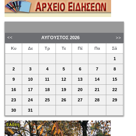
ΑΎΓΟΥΣΤΟΣ
2026
Κυ
Δε
Τρ
Τε
Πέ
Πα
Σά
1
2
3
4
5
6
7
8
9
10
11
12
13
14
15
16
17
18
19
20
21
22
23
24
25
26
27
28
29
30
31