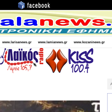
www.larisanews.gr
www.lamianews.gr
www.kozaninews.gr
Αν
Για
: