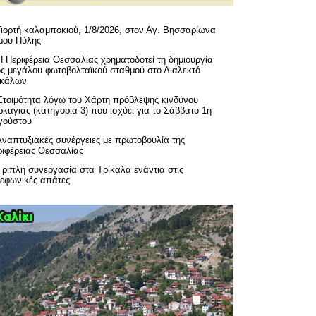
Γιορτή καλαμποκιού, 1/8/2026, στον Αγ. Βησσαρίωνα
μου Πύλης
H Περιφέρεια Θεσσαλίας χρηματοδοτεί τη δημιουργία
ός μεγάλου φωτοβολταϊκού σταθμού στο Διαλεκτό
ικάλων
Ετοιμότητα λόγω του Χάρτη πρόβλεψης κινδύνου
καγιάς (κατηγορία 3) που ισχύει για το Σάββατο 1η
γούστου
Αναπτυξιακές συνέργειες με πρωτοβουλία της
ριφέρειας Θεσσαλίας
Τριπλή συνεργασία στα Τρίκαλα ενάντια στις
λεφωνικές απάτες