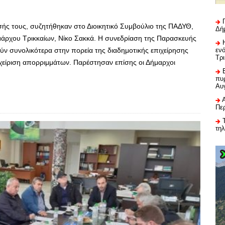
σής τους, συζητήθηκαν στο Διοικητικό Συμβούλιο της ΠΑΔΥΘ,
Δή
μάρχου Τρικκαίων, Νίκο Σακκά. Η συνεδρίαση της Παρασκευής
ν συνολικότερα στην πορεία της διαδημοτικής επιχείρησης
εν
Τρ
χείριση απορριμμάτων. Παρέστησαν επίσης οι Δήμαρχοι
πυρ
Αυ
Πε
τη