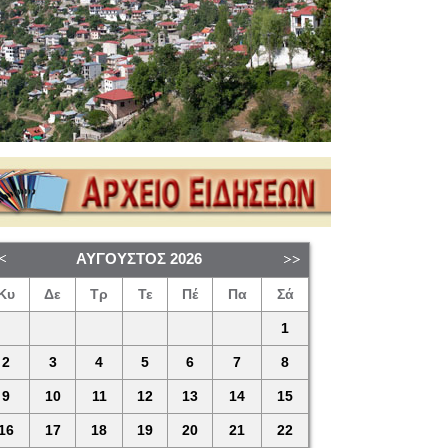
ΑΎΓΟΥΣΤΟΣ
2026
Κυ
Δε
Τρ
Τε
Πέ
Πα
Σά
1
2
3
4
5
6
7
8
9
10
11
12
13
14
15
16
17
18
19
20
21
22