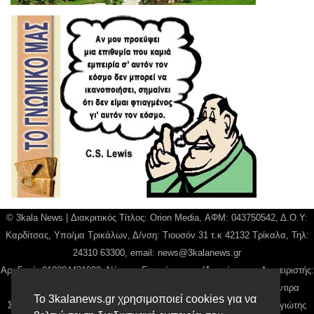
© 3kala News | Διακριτικός Τίτλος: Orion Media, ΑΦΜ: 043750542, Δ.Ο.Υ:
Καρδίτσας, Υπο/μα Τρικάλων, Δ/νση: Τιουσόν 31 τ.κ 42132 Τρίκαλα, Τηλ:
24310 63300, email:
news@3kalanews.gr
Αρ. Γεμή: 018804431000, Νόμιμος Εκπρόσωπος, Ιδιοκτήτης και Διαχειριστής:
Παναγιώτης Φιλίππου, Διευθύντρια: Γιαννουσά Βασιλική, Διευθύντιρα
Το 3kalanews.gr χρησιμοποιεί cookies για να
Σύνταξης: Μπαλαμπάνη Βασιλική. Δικαιούχος domain name Παναγιώτης