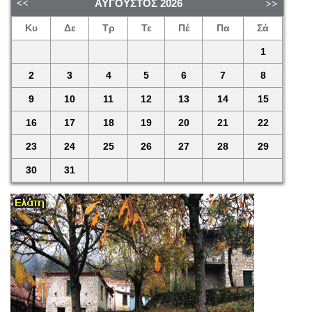
ΑΎΓΟΥΣΤΟΣ
2026
Κυ
Δε
Τρ
Τε
Πέ
Πα
Σά
1
2
3
4
5
6
7
8
9
10
11
12
13
14
15
16
17
18
19
20
21
22
23
24
25
26
27
28
29
30
31