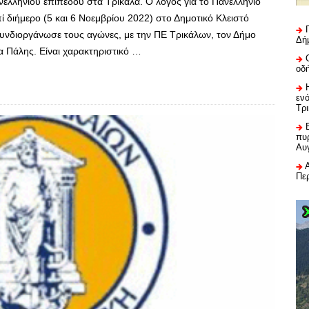
νελληνίου επιπέδου στα Τρίκαλα. Ο λόγος για το Πανελλήνιο
 διήμερο (5 και 6 Νοεμβρίου 2022) στο Δημοτικό Κλειστό
υνδιοργάνωσε τους αγώνες, με την ΠΕ Τρικάλων, τον Δήμο
Δή
α Πάλης. Είναι χαρακτηριστικό …
οδ
εν
Τρ
πυρ
Αυ
Πε