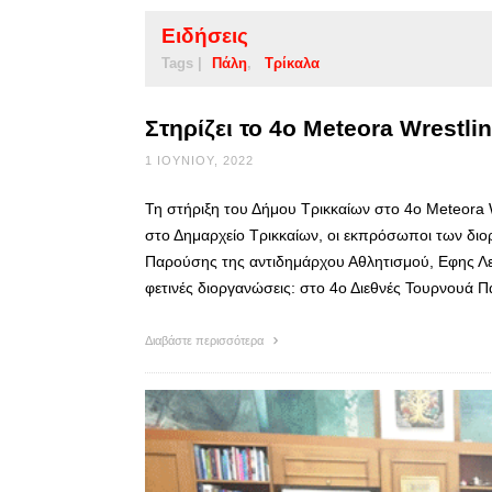
Ειδήσεις
Tags |
Πάλη
Τρίκαλα
Στηρίζει το 4ο Meteora Wrestl
1 ΙΟΥΝΊΟΥ, 2022
Τη στήριξη του Δήμου Τρικκαίων στο 4ο Meteora 
στο Δημαρχείο Τρικκαίων, οι εκπρόσωποι των δι
Παρούσης της αντιδημάρχου Αθλητισμού, Εφης Λεβ
φετινές διοργανώσεις: στο 4ο Διεθνές Τουρνουά Π
Διαβάστε περισσότερα