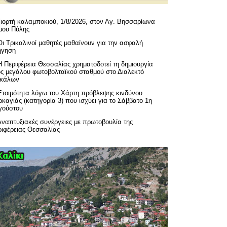
Γιορτή καλαμποκιού, 1/8/2026, στον Αγ. Βησσαρίωνα
μου Πύλης
Οι Τρικαλινοί μαθητές μαθαίνουν για την ασφαλή
ήγηση
H Περιφέρεια Θεσσαλίας χρηματοδοτεί τη δημιουργία
ός μεγάλου φωτοβολταϊκού σταθμού στο Διαλεκτό
ικάλων
Ετοιμότητα λόγω του Χάρτη πρόβλεψης κινδύνου
καγιάς (κατηγορία 3) που ισχύει για το Σάββατο 1η
γούστου
Αναπτυξιακές συνέργειες με πρωτοβουλία της
ριφέρειας Θεσσαλίας