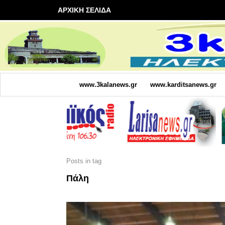
ΑΡΧΙΚΗ ΣΕΛΙΔΑ
www.3kalanews.gr
www.karditsanews.gr
Posts in tag
Πάλη