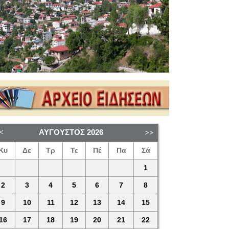
ΑΎΓΟΥΣΤΟΣ
2026
Κυ
Δε
Τρ
Τε
Πέ
Πα
Σά
1
2
3
4
5
6
7
8
9
10
11
12
13
14
15
16
17
18
19
20
21
22