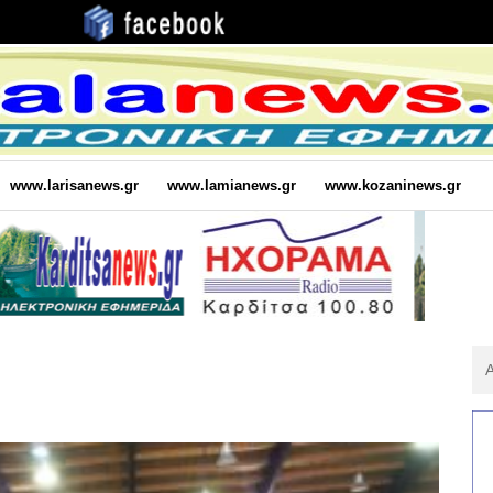
www.larisanews.gr
www.lamianews.gr
www.kozaninews.gr
Αν
Για
: