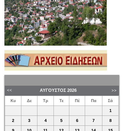
ΑΎΓΟΥΣΤΟΣ
2026
Κυ
Δε
Τρ
Τε
Πέ
Πα
Σά
1
2
3
4
5
6
7
8
9
10
11
12
13
14
15