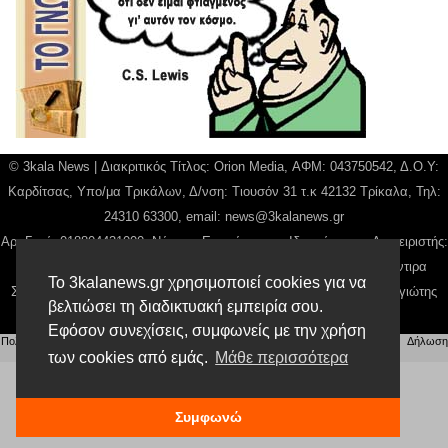
© 3kala News | Διακριτικός Τίτλος: Orion Media, ΑΦΜ: 043750542, Δ.Ο.Υ:
Καρδίτσας, Υπο/μα Τρικάλων, Δ/νση: Τιουσόν 31 τ.κ 42132 Τρίκαλα, Τηλ:
24310 63300, email:
news@3kalanews.gr
Αρ. Γεμή: 018804431000, Νόμιμος Εκπρόσωπος, Ιδιοκτήτης και Διαχειριστής:
Παναγιώτης Φιλίππου, Διευθύντρια: Γιαννουσά Βασιλική, Διευθύντιρα
Το 3kalanews.gr χρησιμοποιεί cookies για να
Σύνταξης: Μπαλαμπάνη Βασιλική. Δικαιούχος domain name Παναγιώτης
βελτιώσει τη διαδικτυακή εμπειρία σου.
Φιλίππου
Εφόσον συνεχίσεις, συμφωνείς με την χρήση
Πολιτική απορρήτου
|
Αίτηση Διαχείρισης Προσωπικών Δεδομένων
|
Όροι χρήσης
| |
Δήλωση
των cookies από εμάς.
Μάθε περισσότερα
Συμμόρφωσης
Συμφωνώ