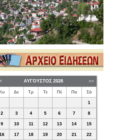
ΑΎΓΟΥΣΤΟΣ
2026
Κυ
Δε
Τρ
Τε
Πέ
Πα
Σά
1
2
3
4
5
6
7
8
9
10
11
12
13
14
15
16
17
18
19
20
21
22