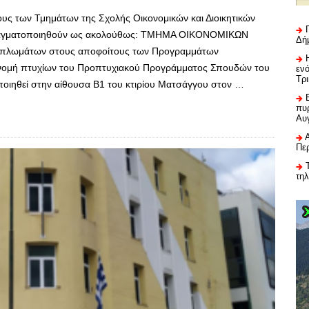
υς των Τμημάτων της Σχολής Οικονομικών και Διοικητικών
πραγματοποιηθούν ως ακολούθως: ΤΜΗΜΑ ΟΙΚΟΝΟΜΙΚΩΝ
Δή
ιπλωμάτων στους αποφοίτους των Προγραμμάτων
νομή πτυχίων του Προπτυχιακού Προγράμματος Σπουδών του
εν
Τρ
οιηθεί στην αίθουσα Β1 του κτιρίου Ματσάγγου στον …
πυρ
Αυ
Πε
τη