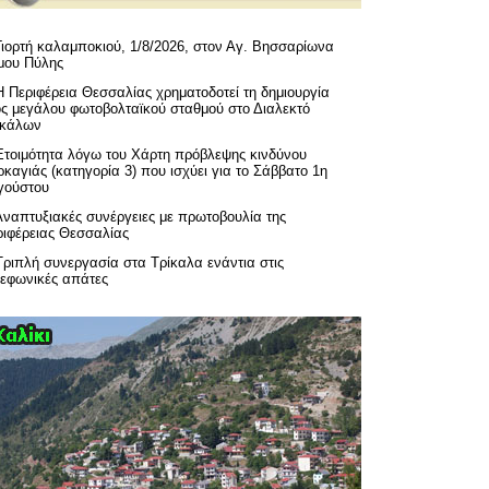
Γιορτή καλαμποκιού, 1/8/2026, στον Αγ. Βησσαρίωνα
μου Πύλης
H Περιφέρεια Θεσσαλίας χρηματοδοτεί τη δημιουργία
ός μεγάλου φωτοβολταϊκού σταθμού στο Διαλεκτό
ικάλων
Ετοιμότητα λόγω του Χάρτη πρόβλεψης κινδύνου
καγιάς (κατηγορία 3) που ισχύει για το Σάββατο 1η
γούστου
Αναπτυξιακές συνέργειες με πρωτοβουλία της
ριφέρειας Θεσσαλίας
Τριπλή συνεργασία στα Τρίκαλα ενάντια στις
λεφωνικές απάτες