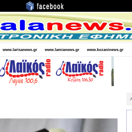
www.larisanews.gr
www.lamianews.gr
www.kozaninews.gr
Αν
Για
: